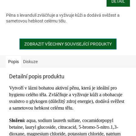
DETAIL
Pěna s levandulí zvláčňuje a vyživuje kůži a dodává svěžest a
sametovou hebkost celému tělu.
ZOBRAZIT VŠECHNY SOUVISEJÍCÍ PRODUKTY
Popis
Diskuze
Detailní popis produktu
Vytvoří v lázni bohatou aktivní pěnu, která je ideální pro
hygienu celého těla. Zvláčňuje a vyživuje kůži a obohacuje
svalstvo o glykogen (důležitý zdroj energie), dodává svěžest
a sametovou hebkost celému tělu.
Složení:
aqua, sodium laureth sulfate, cocamidorpopyl
betaine, lauryl glucoside, citracacid, 5-bromo-5-nitro.1,3-
dioxane, magnesium chloride, potassium chloride, natrium