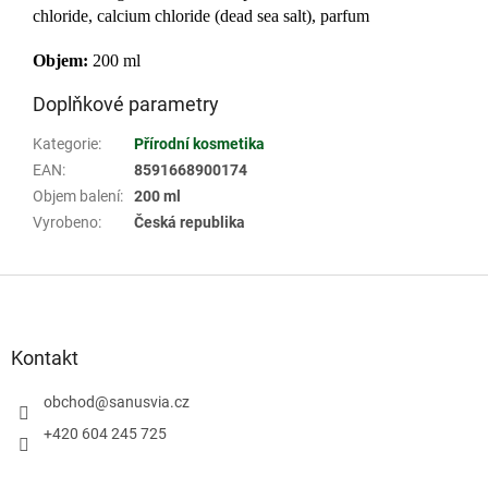
chloride, calcium chloride (dead sea salt), parfum
Objem:
200 ml
Doplňkové parametry
Kategorie
:
Přírodní kosmetika
EAN
:
8591668900174
Objem balení
:
200 ml
Vyrobeno
:
Česká republika
Z
á
p
a
Kontakt
t
í
obchod
@
sanusvia.cz
+420 604 245 725