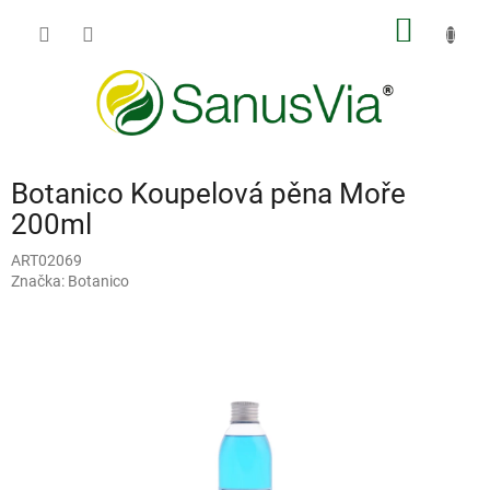
Přejít
NÁKUP
na
obsah
KOŠÍK
Botanico Koupelová pěna Moře
200ml
ART02069
Značka:
Botanico