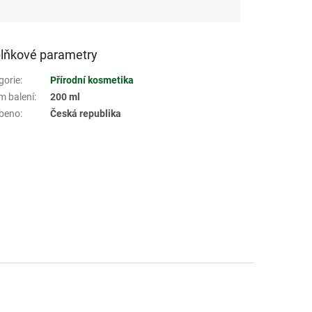
lňkové parametry
gorie
:
Přírodní kosmetika
m balení
:
200 ml
beno
:
Česká republika