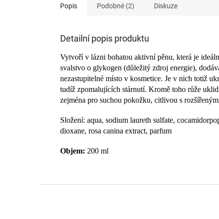
Popis
Podobné (2)
Diskuze
Detailní popis produktu
Vytvoří v lázni bohatou aktivní pěnu, která je ideá
svalstvo o glykogen (důležitý zdroj energie), dodá
nezastupitelné místo v kosmetice. Je v nich totiž u
tudíž zpomalujících stárnutí. Kromě toho růže uklid
zejména pro suchou pokožku, citlivou s rozšířeným
Složení: aqua, sodium laureth sulfate, cocamidorpopy
dioxane, rosa canina extract, parfum
Objem:
200 ml
Z
á
p