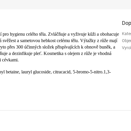
Dop
Kate
lní pro hygienu celého těla. Zvláčňuje a vyživuje kůži a obohacuje
vá svěžest a sametovou hebkost celému tělu. Výtažky z růže mají
Obje
kryto přes 300 účinných složek přispívajících k obnově buněk, a
Vyro
ňuje a dezinfikuje pleť. Kosmetika s olejem z růže je vhodná
i cévkami.
l betaine, lauryl glucoside, citracacid, 5-bromo-5-nitro.1,3-