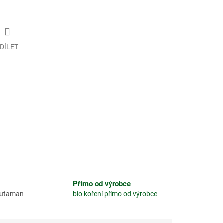
DÍLET
Přímo od výrobce
glutaman
bio koření přímo od výrobce