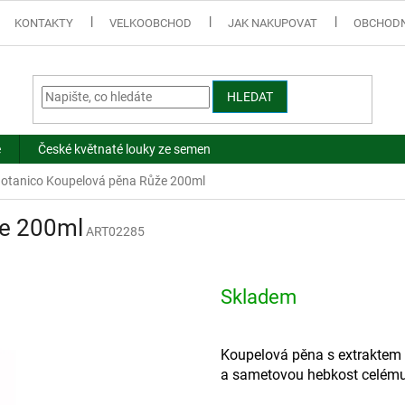
KONTAKTY
VELKOOBCHOD
JAK NAKUPOVAT
OBCHODN
HLEDAT
e
České květnaté louky ze semen
otanico Koupelová pěna Růže 200ml
že 200ml
ART02285
Skladem
Koupelová pěna s extraktem z
a sametovou hebkost celému 