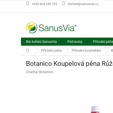
Přejít
+420 604 245 725
obchod@sanusvia.cz
na
obsah
Bio koření SanusVia
Potraviny
Přírodní péč
Domů
Přírodní péče
Přírodní kosmetika
B
Botanico Koupelová pěna Rů
Značka:
Botanico