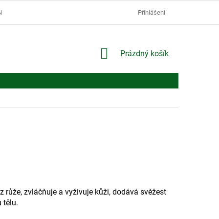
Í PODMÍNKY
PODMÍNKY OCHRANY OSOBNÍCH ÚDAJŮ
Přihlášení
NÁKUPNÍ
Prázdný košík
KOŠÍK
 růže, z
vláčňuje a vyživuje kůži, dodává svěžest
tělu.