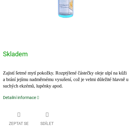
Skladem
Zajistí šetrné mytí pokožky. Rozptýlené částečky oleje ulpí na kůži
a brání jejímu nadměrnému vysušení, což je velmi důležité hlavně u
suchých ekzémů, lupénky apod.
Detailní informace
ZEPTAT SE
SDÍLET