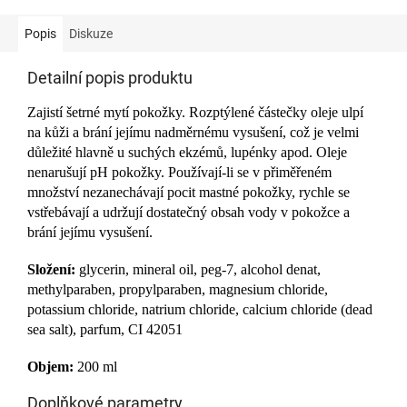
Popis
Diskuze
Detailní popis produktu
Zajistí šetrné mytí pokožky. Rozptýlené částečky oleje ulpí
na kůži a brání jejímu nadměrnému vysušení, což je velmi
důležité hlavně u suchých ekzémů, lupénky apod. Oleje
nenarušují pH pokožky. Používají-li se v přiměřeném
množství nezanechávají pocit mastné pokožky, rychle se
vstřebávají a udržují dostatečný obsah vody v pokožce a
brání jejímu vysušení.
Složení:
glycerin, mineral oil, peg-7, alcohol denat,
methylparaben, propylparaben, magnesium chloride,
potassium chloride, natrium chloride, calcium chloride (dead
sea salt), parfum, CI 42051
Objem:
200 ml
Doplňkové parametry