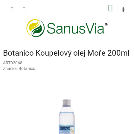
Přejít
NÁKUP
na
obsah
KOŠÍK
Botanico Koupelový olej Moře 200ml
ART02068
Značka:
Botanico