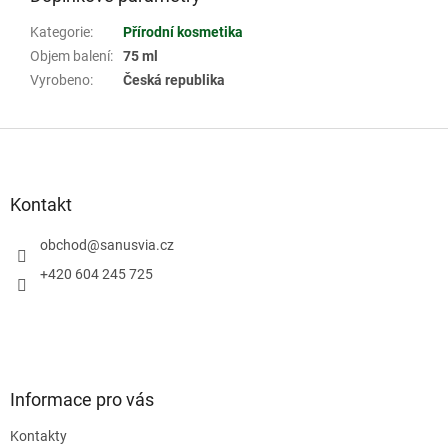
Kategorie
:
Přírodní kosmetika
Objem balení
:
75 ml
Vyrobeno
:
Česká republika
Z
á
p
a
Kontakt
t
í
obchod
@
sanusvia.cz
+420 604 245 725
Informace pro vás
Kontakty