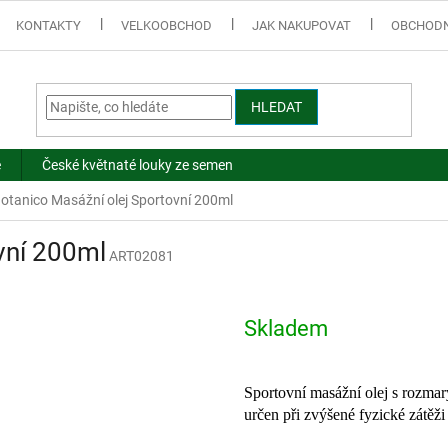
KONTAKTY
VELKOOBCHOD
JAK NAKUPOVAT
OBCHODN
HLEDAT
e
České květnaté louky ze semen
otanico Masážní olej Sportovní 200ml
vní 200ml
ART02081
Skladem
Sportovní masážní olej s rozma
určen při zvýšené fyzické zátěži