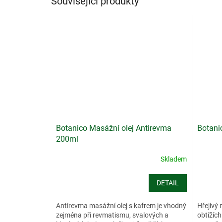
Související produkty
Botanico Masážní olej Antirevma
Botani
200ml
Skladem
DETAIL
Antirevma masážní olej s kafrem je vhodný
Hřejivý 
zejména při revmatismu, svalových a
obtížích 