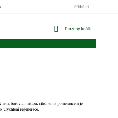
Í PODMÍNKY
PODMÍNKY OCHRANY OSOBNÍCH ÚDAJŮ
Přihlášení
NÁKUPNÍ
Prázdný košík
KOŠÍK
rýnem, borovicí, mátou, citrónem a pomerančem je
 k urychlení regenerace.