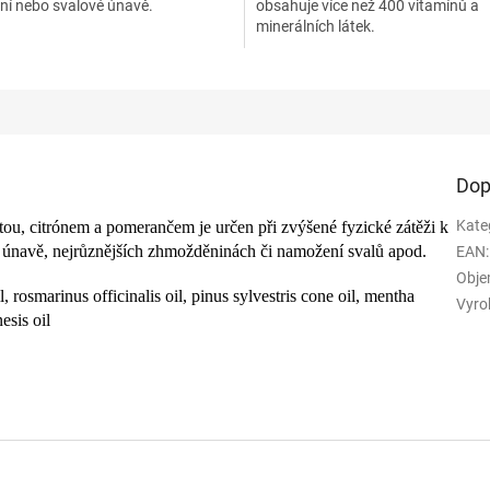
í nebo svalové únavě.
obsahuje více než 400 vitamínů a
minerálních látek.
Dop
Kate
tou, citrónem a pomerančem je určen při zvýšené fyzické zátěži k
é únavě, nejrůznějších zhmožděninách či namožení svalů apod.
EAN
:
Obje
, rosmarinus officinalis oil, pinus sylvestris cone oil, mentha
Vyro
esis oil