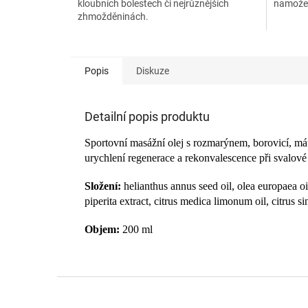
kloubních bolestech či nejrůznějších
namožen
zhmožděninách.
Popis
Diskuze
Detailní popis produktu
Sportovní masážní olej s rozmarýnem, borovicí, má
urychlení regenerace a rekonvalescence při svalov
Složení:
helianthus annus seed oil, olea europaea oil
piperita extract, citrus medica limonum oil, citrus sin
Objem:
200 ml
Z
á