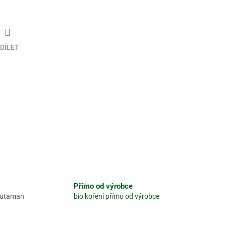
DÍLET
Přímo od výrobce
glutaman
bio koření přímo od výrobce