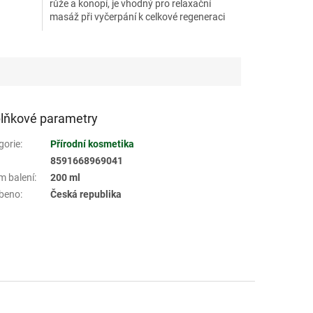
růže a konopí, je vhodný pro relaxační
masáž při vyčerpání k celkové regeneraci
organismu.
lňkové parametry
gorie
:
Přírodní kosmetika
8591668969041
m balení
:
200 ml
beno
:
Česká republika