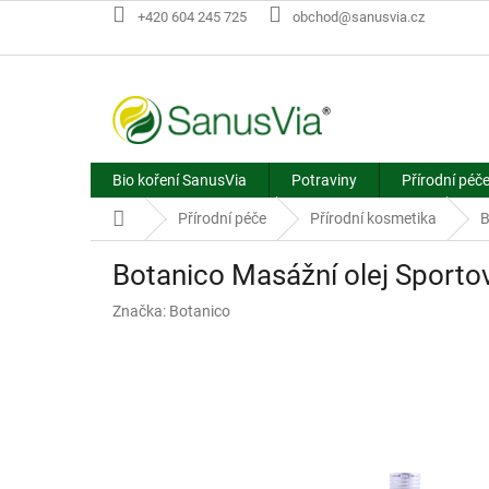
Přejít
+420 604 245 725
obchod@sanusvia.cz
na
obsah
Bio koření SanusVia
Potraviny
Přírodní péč
Domů
Přírodní péče
Přírodní kosmetika
B
Botanico Masážní olej Sporto
Značka:
Botanico