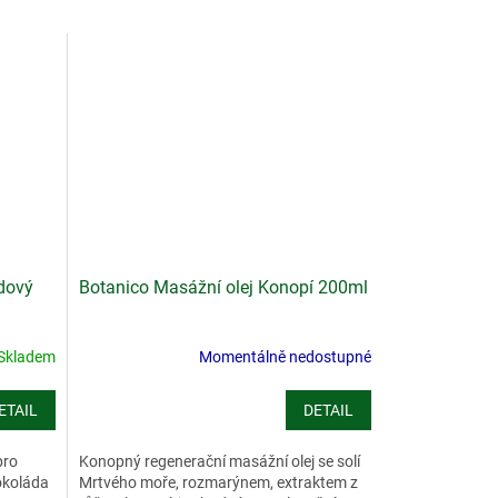
dový
Botanico Masážní olej Konopí 200ml
Skladem
Momentálně nedostupné
ETAIL
DETAIL
pro
Konopný regenerační masážní olej se solí
okoláda
Mrtvého moře, rozmarýnem, extraktem z