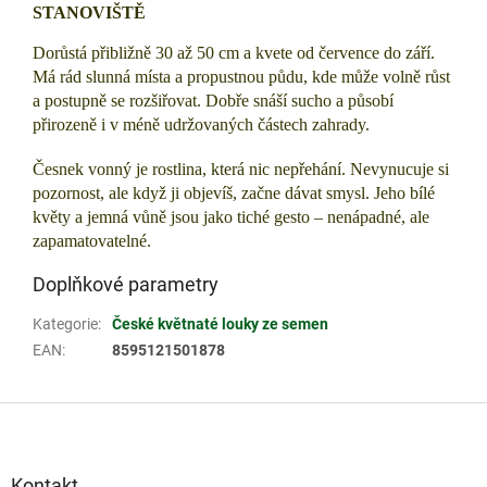
STANOVIŠTĚ
Dorůstá přibližně 30 až 50 cm a kvete od července do září.
Má rád slunná místa a propustnou půdu, kde může volně růst
a postupně se rozšiřovat. Dobře snáší sucho a působí
přirozeně i v méně udržovaných částech zahrady.
Česnek vonný je rostlina, která nic nepřehání. Nevynucuje si
pozornost, ale když ji objevíš, začne dávat smysl. Jeho bílé
květy a jemná vůně jsou jako tiché gesto – nenápadné, ale
zapamatovatelné.
Doplňkové parametry
Kategorie
:
České květnaté louky ze semen
EAN
:
8595121501878
Z
á
p
a
Kontakt