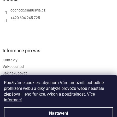
t
í
obchod
@
sanusvia.cz
+420 604 245 725
Informace pro vás
Kontakty
Velkoobchod
Jak nakupovat
Obchodní podmínky
Používáme cookies, abychom Vám umožnili pohodlné
Podmínky ochrany osobních údajů
prohlížení webu a díky analýze provozu webu neustále
zlepšovali jeho funkce, výkon a použitelnost.
Více
informací
Nastavení
Vytvořil Shoptet