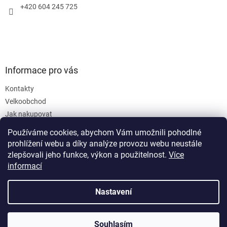
+420 604 245 725
Informace pro vás
Kontakty
Velkoobchod
Jak nakupovat
Obchodní podmínky
Používáme cookies, abychom Vám umožnili pohodlné
Podmínky ochrany osobních údajů
prohlížení webu a díky analýze provozu webu neustále
zlepšovali jeho funkce, výkon a použitelnost.
Více
informací
Nastavení
Vytvořil Shoptet
Souhlasím
Copyright 2026
SanusVia
. Všechna práva vyhrazena.