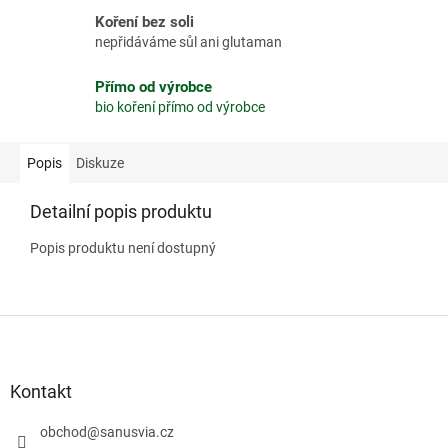
Koření bez soli
nepřidáváme sůl ani glutaman
Přímo od výrobce
bio koření přímo od výrobce
Popis
Diskuze
Detailní popis produktu
Popis produktu není dostupný
Z
á
p
a
Kontakt
t
í
obchod
@
sanusvia.cz