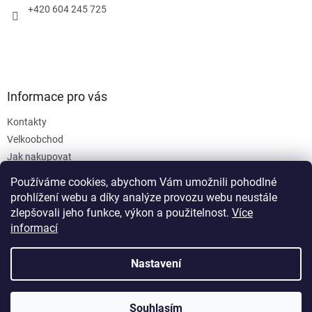
+420 604 245 725
Informace pro vás
Kontakty
Velkoobchod
Jak nakupovat
Obchodní podmínky
Používáme cookies, abychom Vám umožnili pohodlné
Podmínky ochrany osobních údajů
prohlížení webu a díky analýze provozu webu neustále
zlepšovali jeho funkce, výkon a použitelnost.
Více
informací
Nastavení
Vytvořil Shoptet
Souhlasím
Copyright 2026
SanusVia
. Všechna práva vyhrazena.