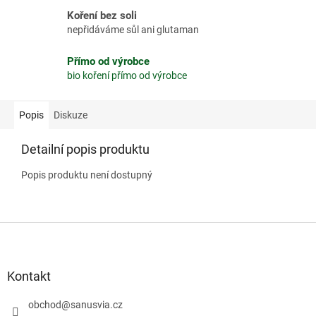
Koření bez soli
nepřidáváme sůl ani glutaman
Přímo od výrobce
bio koření přímo od výrobce
Popis
Diskuze
Detailní popis produktu
Popis produktu není dostupný
Z
á
p
a
Kontakt
t
í
obchod
@
sanusvia.cz