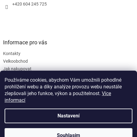
+420 604 245 725
Informace pro vás
Kontakty
Velkoobchod
Jak nakupovat
Obchodní podmínky
Používáme cookies, abychom Vám umožnili pohodlné
Podmínky ochrany osobních údajů
prohlížení webu a díky analýze provozu webu neustále
zlepšovali jeho funkce, výkon a použitelnost.
Více
informací
Nastavení
Vytvořil Shoptet
Souhlasím
Copyright 2026
SanusVia
. Všechna práva vyhrazena.