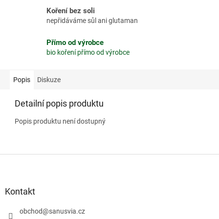
Koření bez soli
nepřidáváme sůl ani glutaman
Přímo od výrobce
bio koření přímo od výrobce
Popis
Diskuze
Detailní popis produktu
Popis produktu není dostupný
Z
á
p
a
Kontakt
t
í
obchod
@
sanusvia.cz