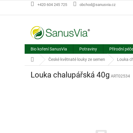
Přejít
+420 604 245 725
obchod@sanusvia.cz
na
obsah
Bio koření SanusVia
Potraviny
Přírodní péč
Domů
České květnaté louky ze semen
Louka c
Louka chalupářská 40g
ART02534