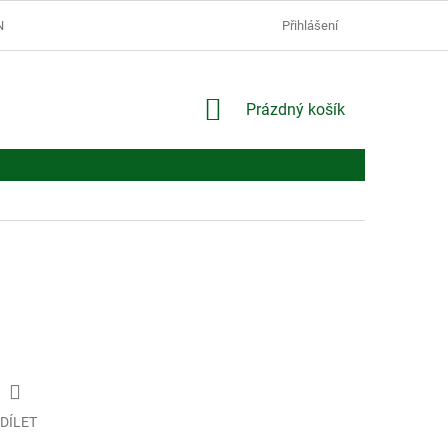
Í PODMÍNKY
PODMÍNKY OCHRANY OSOBNÍCH ÚDAJŮ
Přihlášení
NÁKUPNÍ
Prázdný košík
KOŠÍK
DÍLET