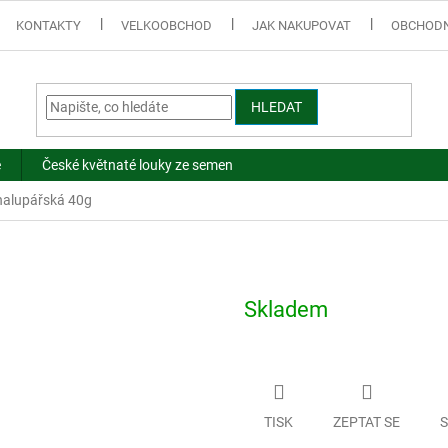
KONTAKTY
VELKOOBCHOD
JAK NAKUPOVAT
OBCHODN
HLEDAT
e
České květnaté louky ze semen
halupářská 40g
Skladem
TISK
ZEPTAT SE
S