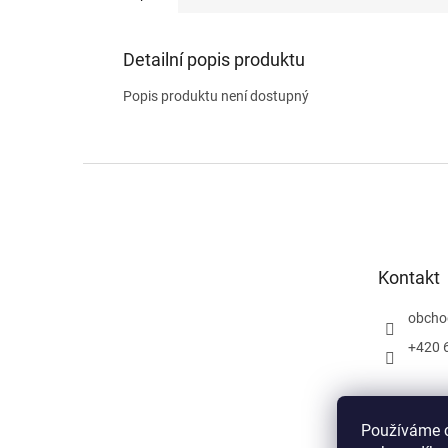
Detailní popis produktu
Popis produktu není dostupný
Z
á
p
a
t
Kontakt
í
obcho
+420 
Používáme c