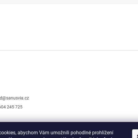
d
@
sanusvia.cz
604 245 725
ookies, abychom Vám umožnili pohodlné prohlížení