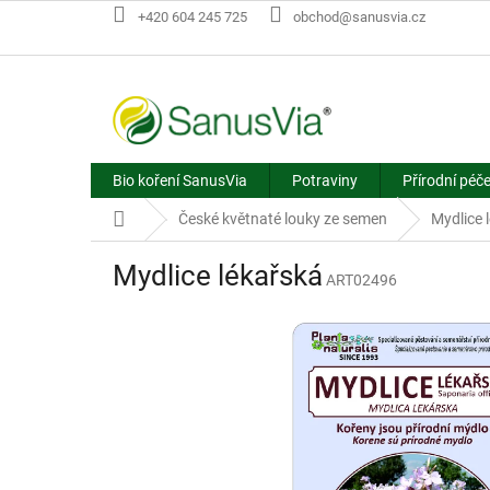
Přejít
+420 604 245 725
obchod@sanusvia.cz
na
obsah
Bio koření SanusVia
Potraviny
Přírodní péč
Domů
České květnaté louky ze semen
Mydlice 
Mydlice lékařská
ART02496