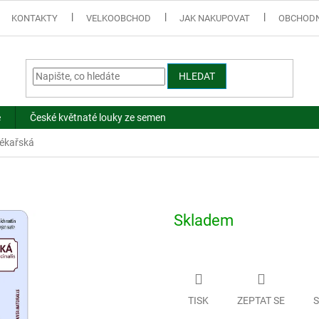
KONTAKTY
VELKOOBCHOD
JAK NAKUPOVAT
OBCHODN
HLEDAT
e
České květnaté louky ze semen
lékařská
Skladem
TISK
ZEPTAT SE
S