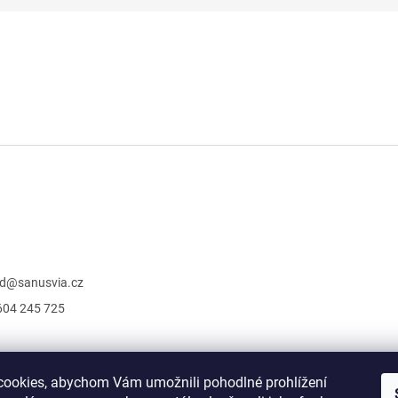
d
@
sanusvia.cz
604 245 725
ookies, abychom Vám umožnili pohodlné prohlížení