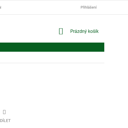
Í PODMÍNKY
PODMÍNKY OCHRANY OSOBNÍCH ÚDAJŮ
Přihlášení
NÁKUPNÍ
Prázdný košík
KOŠÍK
DÍLET