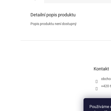
Detailní popis produktu
Popis produktu není dostupný
Z
á
p
a
t
Kontakt
í
obcho
+420 
Používáme c