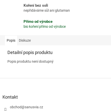
Koření bez soli
nepřidáváme sůl ani glutaman
Přímo od výrobce
bio koření přímo od výrobce
Popis
Diskuze
Detailní popis produktu
Popis produktu není dostupný
Z
á
p
a
Kontakt
t
í
obchod
@
sanusvia.cz