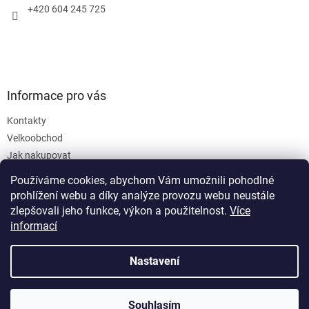
+420 604 245 725
Informace pro vás
Kontakty
Velkoobchod
Jak nakupovat
Obchodní podmínky
Používáme cookies, abychom Vám umožnili pohodlné
Podmínky ochrany osobních údajů
prohlížení webu a díky analýze provozu webu neustále
zlepšovali jeho funkce, výkon a použitelnost.
Více
informací
Nastavení
Vytvořil Shoptet
Souhlasím
Copyright 2026
SanusVia
. Všechna práva vyhrazena.