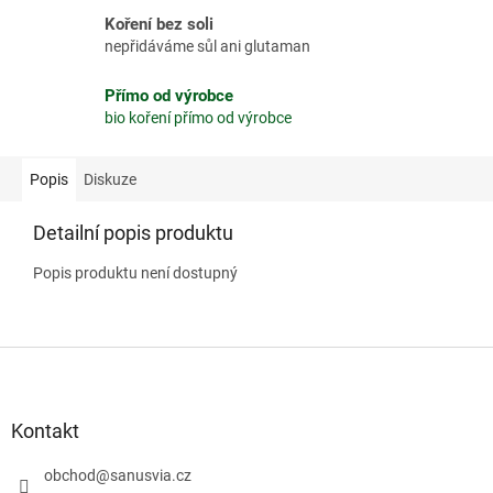
Koření bez soli
nepřidáváme sůl ani glutaman
Přímo od výrobce
bio koření přímo od výrobce
Popis
Diskuze
Detailní popis produktu
Popis produktu není dostupný
Z
á
p
a
Kontakt
t
í
obchod
@
sanusvia.cz