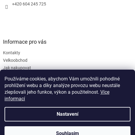
+420 604 245 725
Informace pro vás
Kontakty
Velkoobchod
Jak nakupovat
Obchodní podmínky
Používáme cookies, abychom Vám umožnili pohodlné
Podmínky ochrany osobních údajů
prohlížení webu a díky analýze provozu webu neustále
zlepšovali jeho funkce, výkon a použitelnost.
Více
informací
Nastavení
Vytvořil Shoptet
Souhlasím
Copyright 2026
SanusVia
. Všechna práva vyhrazena.