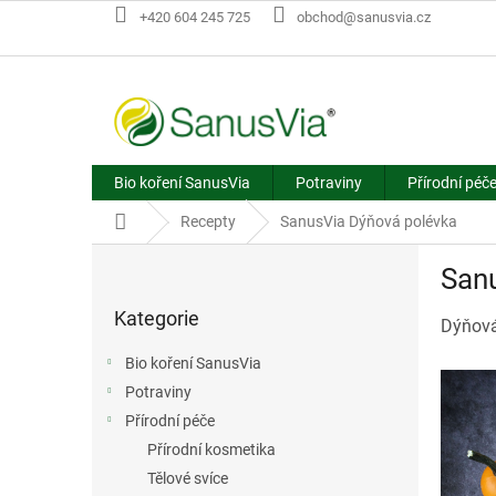
Přejít
+420 604 245 725
obchod@sanusvia.cz
na
obsah
Bio koření SanusVia
Potraviny
Přírodní péč
Domů
Recepty
SanusVia Dýňová polévka
P
San
o
Přeskočit
s
Kategorie
kategorie
Dýňová
t
r
Bio koření SanusVia
a
Potraviny
n
Přírodní péče
n
í
Přírodní kosmetika
p
Tělové svíce