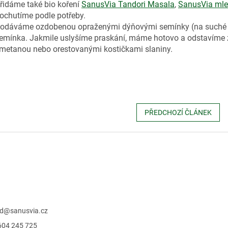
řidáme také bio koření
SanusVia Tandori Masala
,
SanusVia mle
ochutíme podle potřeby.
odáváme ozdobenou opraženými dýňovými semínky (na suché 
emínka. Jakmile uslyšíme praskání, máme hotovo a odstavíme z
metanou nebo orestovanými kostičkami slaniny.
PŘEDCHOZÍ ČLÁNEK
d
@
sanusvia.cz
604 245 725