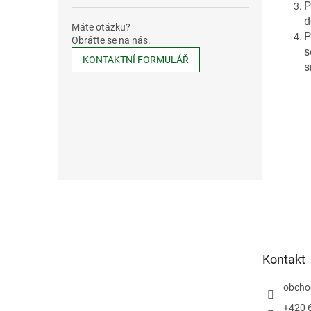
P
d
Máte otázku?
P
Obráťte se na nás.
s
KONTAKTNÍ FORMULÁŘ
s
Z
á
p
a
t
Kontakt
í
obcho
+420 