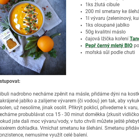
1ks žlutá cibule
200 ml smetany ke šleh
1l vývaru (zeleninový, ku
1ks oloupané jablko
50g kvalitní máslo
čajová lžička koření
Tan
Pepř černý mletý BIO
po
mořská sůl podle chuti
stupovat:
ibuli nadrobno necháme zpěnit na másle, přidáme dýni na kost
akrájené jablko a zalijeme vývarem (či vodou) jen tak, aby vykuk
solen, už nesolíme, jinak osolit. Přikrýt poklicí, přivedeme k 
echáme probublávat cca 15 - 30 minut doměkka (zkusit vidličko
okud jste dali moc vývaru/vody, v tuto chvíli můžete ještě přeb
ixérem dohladka. Vmíchat smetanu ke šlehání. Smetanu přid
onzistence, nemusíme využít celé balení.