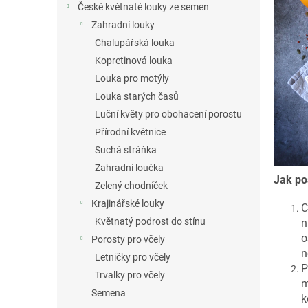
a
České květnaté louky ze semen
n
Zahradní louky
e
Chalupářská louka
l
Kopretinová louka
Louka pro motýly
Louka starých časů
Luční květy pro obohacení porostu
Přírodní květnice
Suchá stráňka
Zahradní loučka
Jak po
Zelený chodníček
Krajinářské louky
C
Květnatý podrost do stínu
n
o
Porosty pro včely
n
Letničky pro včely
P
Trvalky pro včely
m
Semena
k