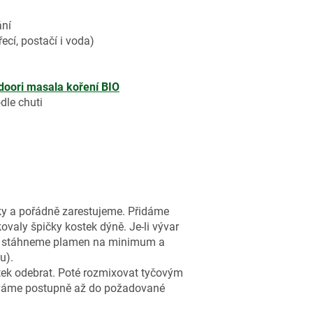
ání
řecí, postačí i voda)
doori masala koření BIO
dle chuti
ky a pořádně zarestujeme. Přidáme
ovaly špičky kostek dýně. Je-li vývar
varu, stáhneme plamen na minimum a
u).
ytek odebrat. Poté rozmixovat tyčovým
áváme postupně až do požadované