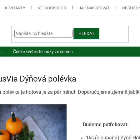
KONTAKTY
VELKOOBCHOD
JAK NAKUPOVAT
OBCHODN
HLEDAT
e
České květnaté louky ze semen
usVia Dýňová polévka
 polévka je hotová je za pár minut. Doporučujeme zjemnit jablk
Budeme potřebovat:
1ks (oloupaná) dýně Ho