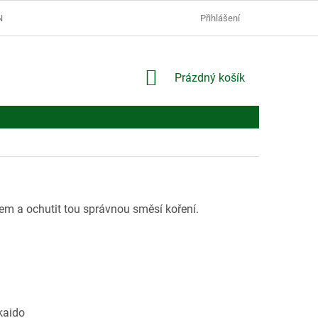
Í PODMÍNKY
PODMÍNKY OCHRANY OSOBNÍCH ÚDAJŮ
Přihlášení
NÁKUPNÍ
Prázdný košík
KOŠÍK
em a ochutit tou správnou směsí koření.
kaido