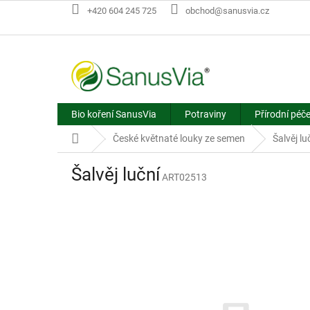
Přejít
+420 604 245 725
obchod@sanusvia.cz
na
obsah
Bio koření SanusVia
Potraviny
Přírodní péč
Domů
České květnaté louky ze semen
Šalvěj lu
Šalvěj luční
ART02513