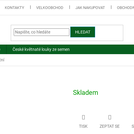
KONTAKTY
VELKOOBCHOD
JAK NAKUPOVAT
OBCHODN
HLEDAT
e
České květnaté louky ze semen
ční
Skladem
TISK
ZEPTAT SE
S