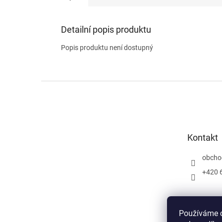
Detailní popis produktu
Popis produktu není dostupný
Z
á
p
a
t
Kontakt
í
obcho
+420 
Používáme c