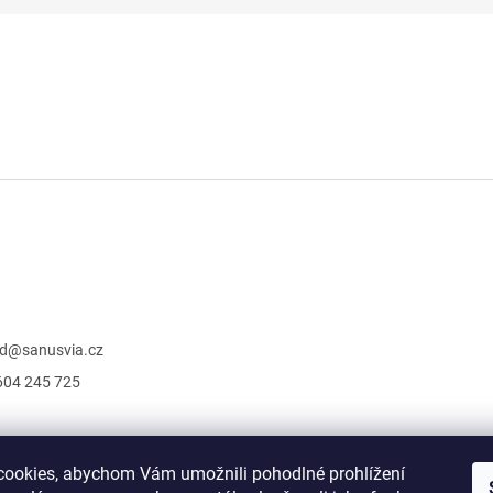
d
@
sanusvia.cz
604 245 725
ookies, abychom Vám umožnili pohodlné prohlížení