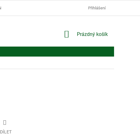
Í PODMÍNKY
PODMÍNKY OCHRANY OSOBNÍCH ÚDAJŮ
Přihlášení
NÁKUPNÍ
Prázdný košík
KOŠÍK
DÍLET