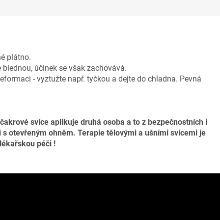
é plátno.
se blednou, účinek se však zachovává.
deformaci - vyztužte např. tyčkou a dejte do chladna.
Pevná
 čakrové svíce aplikuje druhá osoba a to z bezpečnostních i
i s otevřeným ohněm. Terapie tělovými a ušními svícemi je
lékařskou péči !