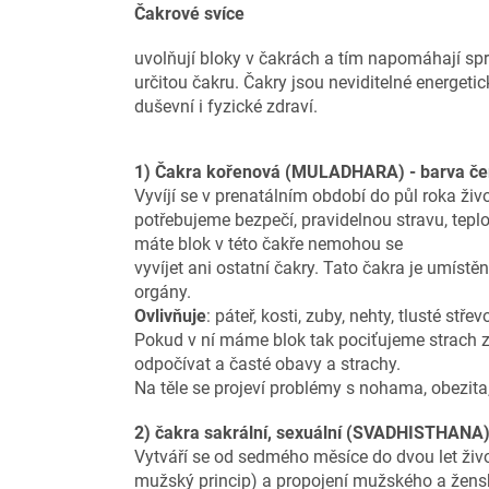
Čakrové svíce
uvolňují bloky v čakrách a tím napomáhají sp
určitou čakru. Čakry jsou neviditelné energeti
duševní i fyzické zdraví.
1) Čakra kořenová (MULADHARA) - barva če
Vyvíjí se v prenatálním období do půl roka živ
potřebujeme bezpečí, pravidelnou stravu, tepl
máte blok v této čakře nemohou se
vyvíjet ani ostatní čakry.
Tato čakra je umístě
orgány.
Ovlivňuje
: páteř, kosti, zuby, nehty, tlusté stře
Pokud v ní máme blok tak pociťujeme strach ze
odpočívat a časté obavy a strachy.
Na těle se projeví problémy s nohama, obezita,
2) čakra sakrální, sexuální (SVADHISTHANA)
Vytváří se od sedmého měsíce do dvou let život
mužský princip) a propojení mužského a žens