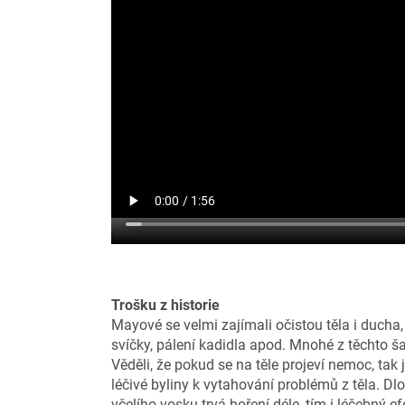
Trošku z historie
Mayové se velmi zajímali očistou těla i ducha,
svíčky, pálení kadidla apod. Mnohé z těchto š
Věděli, že pokud se na těle projeví nemoc, tak 
léčivé byliny k vytahování problémů z těla. D
včelího vosku trvá hoření déle, tím i léčebný e