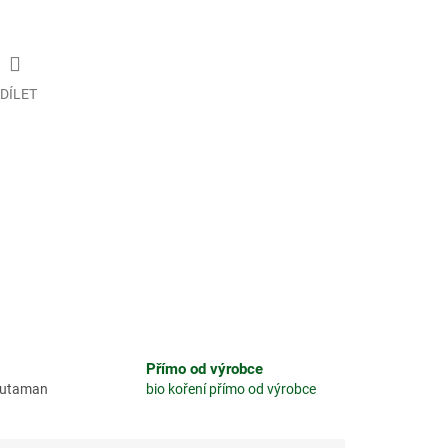
DÍLET
Přímo od výrobce
glutaman
bio koření přímo od výrobce