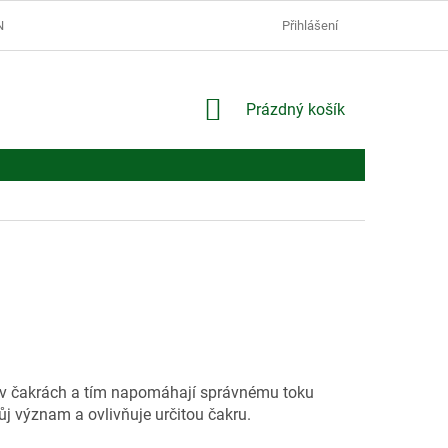
Í PODMÍNKY
PODMÍNKY OCHRANY OSOBNÍCH ÚDAJŮ
Přihlášení
NÁKUPNÍ
Prázdný košík
KOŠÍK
y v čakrách a tím napomáhají správnému toku
ůj význam a ovlivňuje určitou čakru.