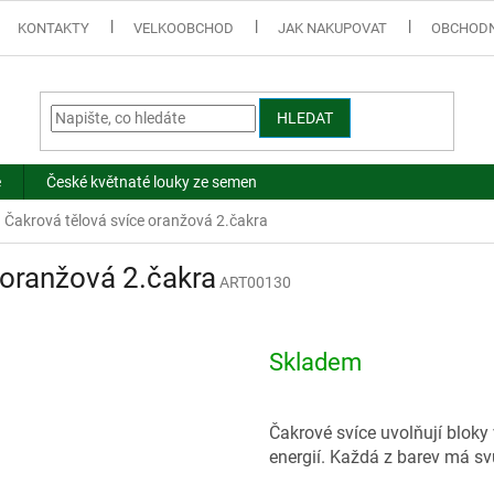
KONTAKTY
VELKOOBCHOD
JAK NAKUPOVAT
OBCHODN
HLEDAT
e
České květnaté louky ze semen
 Čakrová tělová svíce oranžová 2.čakra
 oranžová 2.čakra
ART00130
Skladem
Čakrové svíce uvolňují blok
energií. Každá z barev má sv