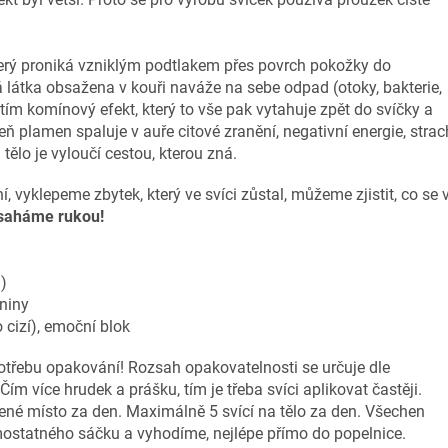
terý proniká vzniklým podtlakem přes povrch pokožky do
á látka obsažena v kouři naváže na sebe odpad (otoky, bakterie,
 tím komínový efekt, který to vše pak vytahuje zpět do svíčky a
ň plamen spaluje v auře citové zranění, negativní energie, strac
tělo je vyloučí cestou, kterou zná.
 vyklepeme zbytek, který ve svíci zůstal, můžeme zjistit, co se 
saháme rukou!
)
eniny
 cizí), emoční blok
třebu opakování! Rozsah opakovatelnosti se určuje dle
Čím více hrudek a prášku, tím je třeba svíci aplikovat častěji.
žené místo za den. Maximálně 5 svící na tělo za den. Všechen
ostatného sáčku a vyhodíme, nejlépe přímo do popelnice.