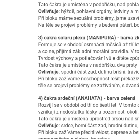
Tato čakra je umístěna v podbřišku, nad pohl
Ovlivňuje
: hýždě, pohlavní orgány, ledviny a 
Při bloku máme sexuální problémy, jsme uzavře
Na těle se projeví problémy s bederní páteří,
3) čakra solaru plexu (MANIPURA) - barva žl
Formuje se v období osmnácti měsíců až tří let 
a co ne, přijímá základní morální pravidla. V 
Tvrdost výchovy a
potlačování vůle dítěte způ
Tato čakra je umístěna v nadbřišku, dva prst
Ovlivňuje
: spodní část zad, dutinu břišní, tráví
Při bloku zažíváme neschopnost řešit překážky
těle se projeví problémy se zažíváním, s dvanác
4) čakra srdeční (ANAHATA) - barva zelená
Rozvíjí se v období od tří do šesti let. V tomto 
vznikají z nedostatku lásky a pozornosti okolí.
Tato čakra je umístěna uprostřed prsou nad s
Ovlivňuje
: srdce, horní část zad, hrudní dutinu,
Při bloku zažíváme přecitlivělost, deprese a be