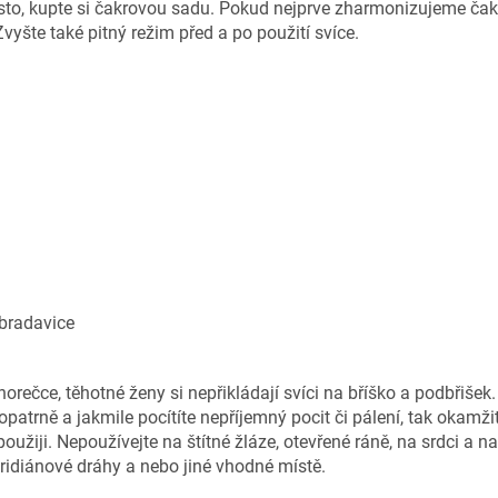
ísto, kupte si čakrovou sadu. Pokud nejprve zharmonizujeme čak
Zvyšte také pitný režim před a po použití svíce.
 bradavice
orečce, těhotné ženy si nepřikládají svíci na bříško a podbřišek.
opatrně a jakmile pocítíte nepříjemný pocit či pálení, tak okamži
použiji. Nepoužívejte na štítné žláze, otevřené ráně, na srdci a na
idiánové dráhy a nebo jiné vhodné místě.