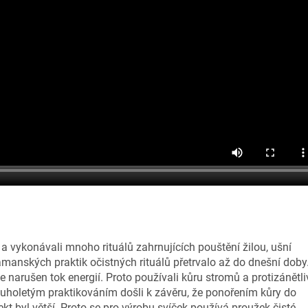
 a vykonávali mnoho rituálů zahrnujících pouštění žilou, ušní
amanských praktik očistných rituálů přetrvalo až do dnešní doby
je narušen tok energií. Proto používali kůru stromů a protizánětli
louholetým praktikováním došli k závěru, že ponořením kůry do
fekt byl větší. Proto se pro výrobu svíček používá proužek čisté