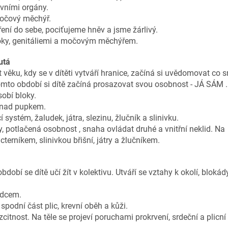
avními orgány.
močový měchýř.
ní do sebe, pociťujeme hněv a jsme žárlivý.
 boky, genitáliemi a močovým měchýřem.
utá
věku, kdy se v dítěti vytváří hranice,
začíná si uvědomovat co s
tomto
období si dítě začíná prosazovat svou osobnost - JÁ SÁM .
sobí bloky.
y nad pupkem.
cí systém, žaludek, játra, slezinu, žlučník a
slinivku.
, potlačená osobnost , snaha ovládat druhé a vnitřní
neklid.
Na
terníkem, slinivkou břišní, játry a
žlučníkem.
období se dítě učí žít v kolektivu. Utváří
se vztahy k okolí, blokád
rdcem.
 spodní část plic, krevní oběh a kůži.
zcitnost.
Na těle se projeví poruchami prokrvení, srdeční a plicní