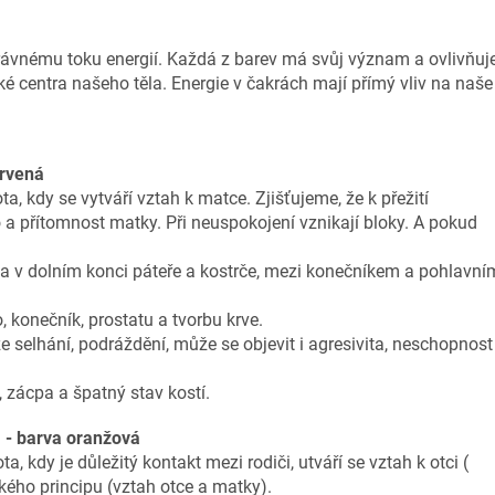
rávnému toku energií. Každá z barev má svůj
význam a ovlivňuj
cké centra našeho těla.
Energie v čakrách mají přímý vliv na naše
rvená
ota, kdy se vytváří vztah k matce.
Zjišťujeme, že k přežití
o a přítomnost
matky. Při neuspokojení vznikají bloky. A pokud
na v dolním konci páteře a kostrče, mezi konečníkem a pohlavní
vo, konečník, prostatu a tvorbu krve.
 selhání, podráždění, může se objevit i agresivita,
neschopnost
 zácpa a špatný stav kostí.
 - barva oranžová
a, kdy je důležitý kontakt mezi rodiči,
utváří se vztah k otci (
kého principu
(vztah otce a matky).