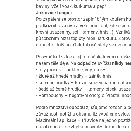
bavlny, včelí vosk, kurkuma a pepř.
Jak svíce fungují
Po zapálení se prostor zaplní bílým kouřem k
podkožního vaziva a většinou i dál, kde účinn
krevní usazeniny, soli, kameny, hnis…). Vzniká
působením nižší teploty mění strukturu. Zárove
a mnoho dalšího. Ostatní nečistoty se uvolní a 
Po vypálení svíce a jejímu následnému uhašení,
našem těle děje. Na
odpad
ze svíčku
nikdy ne
• bílý prášek – bakterie, viry, otoky
• žluté až hnědé hrudky – zánět, hnis
• červené hrudky – krevní sraženina (hematom
• šedé až černé hrudky – kameny, písek, usaz
• Rampouchy – negativní energie (vlastní nebo
Podle množství odpadu zjišťujeme rozsah a po
závažnosti potíží a obsahu již vypálené svíce. 
Maximální aplikace – tři svíce na jedno posti
obsah spolu i se zbytkem svíčky dáme do sam