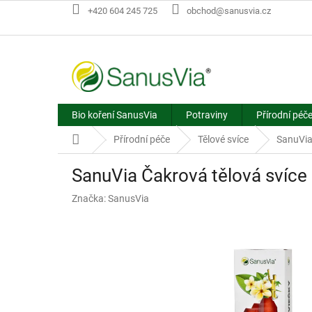
Přejít
+420 604 245 725
obchod@sanusvia.cz
na
obsah
Bio koření SanusVia
Potraviny
Přírodní péč
Domů
Přírodní péče
Tělové svíce
SanuVia
SanuVia Čakrová tělová svíce
Značka:
SanusVia