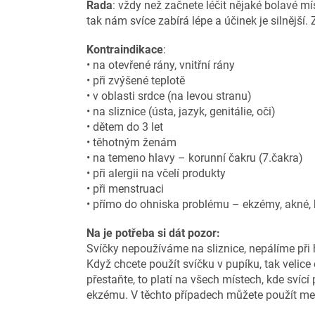
Rada
: vždy než začnete léčit nějaké bolavé m
tak nám svíce zabírá lépe a účinek je silnější. 
Kontraindikace
:
• na otevřené rány, vnitřní rány
• při zvýšené teplotě
• v oblasti srdce (na levou stranu)
• na sliznice (ústa, jazyk, genitálie, oči)
• dětem do 3 let
• těhotným ženám
• na temeno hlavy – korunní čakru (7.čakra)
• při alergii na včelí produkty
• při menstruaci
• přímo do ohniska problému – ekzémy, akné,
Na je potřeba si dát pozor:
Svíčky nepoužíváme na sliznice, nepálíme při h
Když chcete použít svíčku v pupíku, tak velice 
přestaňte, to platí na všech místech, kde svící 
ekzému. V těchto případech můžete použít mer