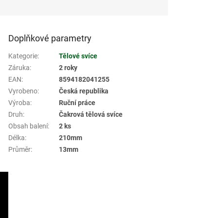
Doplňkové parametry
Kategorie
:
Tělové svíce
Záruka
:
2 roky
EAN
:
8594182041255
Vyrobeno
:
Česká republika
Výroba
:
Ruční práce
Druh
:
Čakrová tělová svíce
Obsah balení
:
2 ks
Délka
:
210mm
Průměr
:
13mm