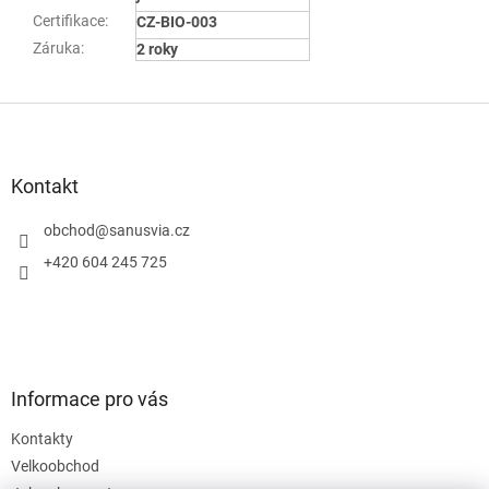
Certifikace
:
CZ-BIO-003
Záruka
:
2 roky
Z
á
p
a
Kontakt
t
í
obchod
@
sanusvia.cz
+420 604 245 725
Informace pro vás
Kontakty
Velkoobchod