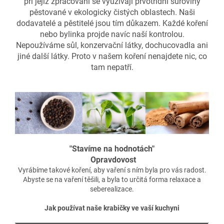
při jejíž zpracování se využívají prvotřídní suroviny
pěstované v ekologicky čistých oblastech. Naši
dodavatelé a pěstitelé jsou tím důkazem. Každé koření
nebo bylinka projde navíc naší kontrolou.
Nepoužíváme sůl, konzervační látky, dochucovadla ani
jiné další látky. Proto v našem koření nenajdete nic, co
tam nepatří.
"Stavíme na hodnotách"
Opravdovost
Vyrábíme takové koření, aby vaření s ním byla pro vás radost.
Abyste se na vaření těšili, a byla to určitá forma relaxace a
seberealizace.
Jak používat naše krabičky ve vaší kuchyni