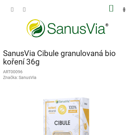
Přejít
NÁKUP
na
obsah
KOŠÍK
SanusVia Cibule granulovaná bio
koření 36g
ART00096
Značka:
SanusVia