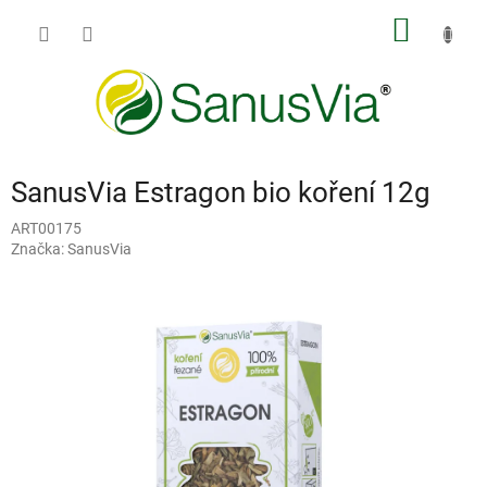
Přejít
NÁKUP
na
obsah
KOŠÍK
SanusVia Estragon bio koření 12g
ART00175
Značka:
SanusVia