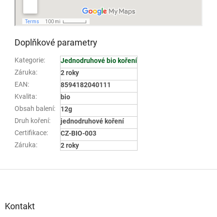
Doplňkové parametry
Kategorie
:
Jednodruhové bio koření
Záruka
:
2 roky
EAN
:
8594182040111
Kvalita
:
bio
Obsah balení
:
12g
Druh koření
:
jednodruhové koření
Certifikace
:
CZ-BIO-003
Záruka
:
2 roky
Z
á
p
a
Kontakt
t