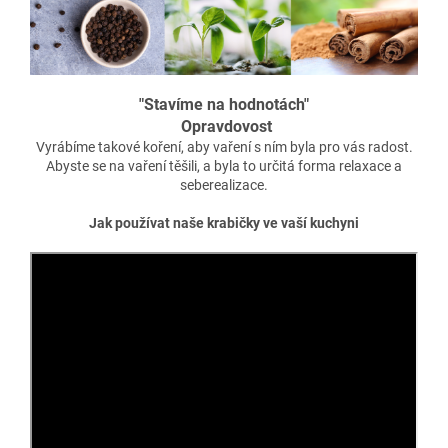
"Stavíme na hodnotách"
Opravdovost
Vyrábíme takové koření, aby vaření s ním byla pro vás radost.
Abyste se na vaření těšili, a byla to určitá forma relaxace a
seberealizace.
Jak používat naše krabičky ve vaší kuchyni