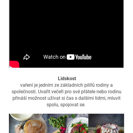
Lidskost
vaření je jedním ze základních pilířů rodiny a
společnosti. Uvařit večeři pro své přátele nebo rodinu
přináší možnost užívat si čas s dalšími lidmi, mluvit
spolu, spojovat se.