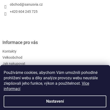
í
obchod
@
sanusvia.cz
+420 604 245 725
Informace pro vás
Kontakty
Velkoobchod
Jak nakupovat
Obchodní podmínky
Používáme cookies, abychom Vám umožnili pohodlné
Podmínky ochrany osobních údajů
prohlížení webu a díky analýze provozu webu neustále
zlepšovali jeho funkce, výkon a použitelnost.
Více
informací
Nastavení
Vytvořil Shoptet