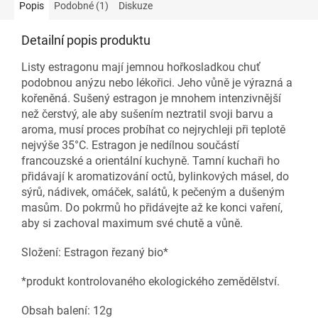
Popis
Podobné (1)
Diskuze
Detailní popis produktu
Listy estragonu mají jemnou hořkosladkou chuť
podobnou anýzu nebo lékořici. Jeho vůně je výrazná a
kořeněná. Sušený estragon je mnohem intenzivnější
než čerstvý, ale aby sušením neztratil svoji barvu a
aroma, musí proces probíhat co nejrychleji při teplotě
nejvýše 35°C. Estragon je nedílnou součástí
francouzské a orientální kuchyně. Tamní kuchaři ho
přidávají k aromatizování octů, bylinkových másel, do
sýrů, nádivek, omáček, salátů, k pečeným a dušeným
masům. Do pokrmů ho přidávejte až ke konci vaření,
aby si zachoval maximum své chutě a vůně.
Složení: Estragon řezaný bio*
*produkt kontrolovaného ekologického zemědělství.
Obsah balení: 12g