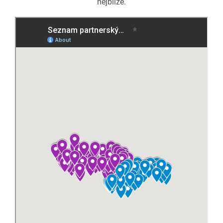
nejblíže.