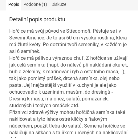
Popis
Podobné (1)
Diskuze
Detailní popis produktu
Hořčice má svůj původ ve Středomoří. Pěstuje se i v
Severní Americe. Je to asi 60 cm vysoká rostlina, která
má žluté květy. Po dozrání tvoří semeníky, v každém je
asi 6 semínek.
Hořčice má pálivou výraznou chuť. Z hořčice se užívají
jak celá semínka (např. do nálevů při nakládání okurek,
hub a zeleniny, k marinování ryb a ostatního masa,…),
tak jako pomletý prášek, drcená semínka, olej nebo
pasta. Její nejčastější využití v kuchyni je ale jako
ochucovadlo k uzeninám, masům, do dresingů -
Dresing k masu, majonéz, salátů, pomazánek,
studených i teplých omáček atd.
Příznivci zdravé výživy mohou hořčičná semínka také
nakličovat a tyto lehce ostré klíčky s fialovým
nádechem, použít třeba do salátů. Semena hořčice se
nakličují na sítkách s talířkem určených na nakličování.