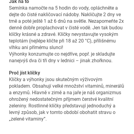
Jak na to
Semínka namočte na 5 hodin do vody, opláchněte a
dejte do čisté nakličovací nádoby. Nakličujte 2 dny ve
tmě a poté ještě 1 až 6 dnů na světle. Nezapomeňte 2x
denně dobře proplachovat v čisté vodě. Jen tak budou
klíčky krásné a zdravé. Klíčky nevystavujte vysokým
teplotám (nejlépe kličte při 18 až 20 °C), přílišnému
vlhku ani přímému slunci!
Výhonky konzumujte co nejdříve, popř. je skladujte
nanejvýš dva či tři dny v lednici – jinak zhořknou.
Proč jíst klíčky
Klíčky a výhonky jsou skutečným výživovým
pokladem. Obsahují velké množství vitaminů, minerálů
a enzymů. Hlavně v zimě a na jaře je náš organizmus
ohrožený nedostatečným příjmem čerstvé kvalitní
zeleniny. Rostlinné klíčky představují jednoduchý a
levný způsob, jak v tomto období obohatit stravu o
„zelené vitaminy“.