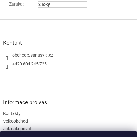
Záruka
:
2 roky
Z
á
p
a
Kontakt
t
í
obchod
@
sanusvia.cz
+420 604 245 725
Informace pro vás
Kontakty
Velkoobchod
Jak nakupovat
Obchodní podmínky