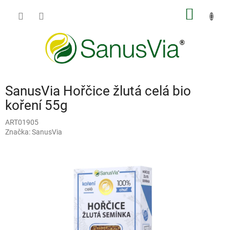
Přejít
NÁKUP
na
obsah
KOŠÍK
SanusVia Hořčice žlutá celá bio
koření 55g
ART01905
Značka:
SanusVia