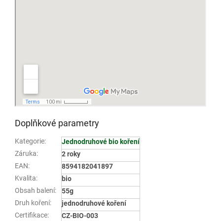
Doplňkové parametry
Kategorie
:
Jednodruhové bio koření
Záruka
:
2 roky
EAN
:
8594182041897
Kvalita
:
bio
Obsah balení
:
55g
Druh koření
:
jednodruhové koření
Certifikace
:
CZ-BIO-003