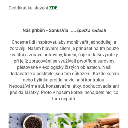
Certifikát ke stažení
ZDE
Náš příběh - SanusVia
....špetka radosti
Chceme lidi inspirovat, aby mohli vařit jednodušeji a
zdravěji. Našim hlavním cílem je přinášet na trh pouze
kvalitní a zdravé potraviny, koření, čaje a další výrobky,
při jejíž zpracování se využívají prvotřídní suroviny
pěstované v ekologicky čistých oblastech. Naši
dodavatelé a pěstitelé jsou tím důkazem. Každé koření
nebo bylinka projde navíc naší kontrolou.
Nepoužíváme sůl, konzervační látky, dochucovadla ani
jiné další látky. Proto v našem koření nenajdete nic, co
tam nepatří.