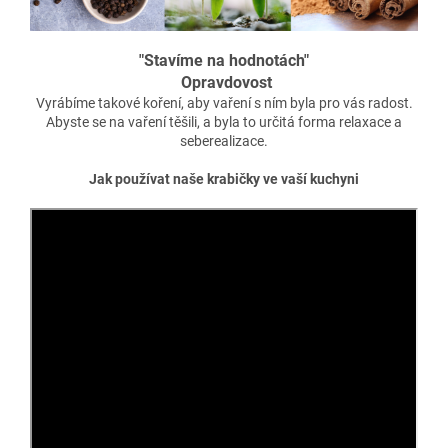
"Stavíme na hodnotách"
Opravdovost
Vyrábíme takové koření, aby vaření s ním byla pro vás radost.
Abyste se na vaření těšili, a byla to určitá forma relaxace a
seberealizace.
Jak používat naše krabičky ve vaší kuchyni