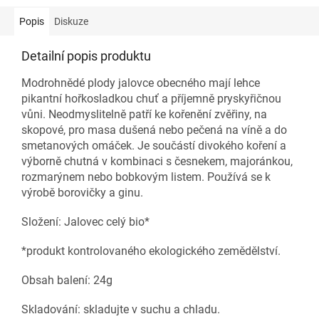
Popis
Diskuze
Detailní popis produktu
Modrohnědé plody jalovce obecného mají lehce
pikantní hořkosladkou chuť a příjemně pryskyřičnou
vůni. Neodmyslitelně patří ke kořenění zvěřiny, na
skopové, pro masa dušená nebo pečená na víně a do
smetanových omáček. Je součástí divokého koření a
výborně chutná v kombinaci s česnekem, majoránkou,
rozmarýnem nebo bobkovým listem. Používá se k
výrobě borovičky a ginu.
Složení: Jalovec celý bio*
*produkt kontrolovaného ekologického zemědělství.
Obsah balení: 24g
Skladování: skladujte v suchu a chladu.