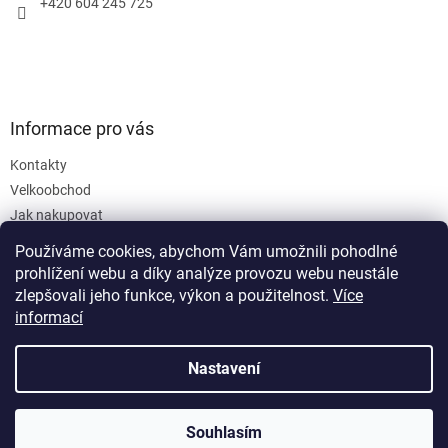
+420 604 245 725
Informace pro vás
Kontakty
Velkoobchod
Jak nakupovat
Obchodní podmínky
Používáme cookies, abychom Vám umožnili pohodlné
Podmínky ochrany osobních údajů
prohlížení webu a díky analýze provozu webu neustále
zlepšovali jeho funkce, výkon a použitelnost.
Více
informací
Nastavení
Vytvořil Shoptet
Souhlasím
Copyright 2026
SanusVia
. Všechna práva vyhrazena.
Objednejte teď a zásilku doručíme do 48 hodin.