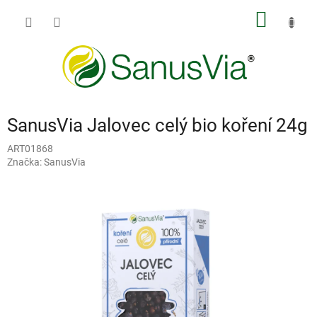
Přejít
NÁKUP
na
obsah
KOŠÍK
SanusVia Jalovec celý bio koření 24g
ART01868
Značka:
SanusVia