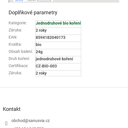
Doplňkové parametry
Kategorie
:
Jednodruhové bio koření
Záruka
:
2 roky
EAN
:
8594182040173
Kvalita
:
bio
Obsah balení
:
24g
Druh koření
:
jednodruhové koření
Certifikace
:
CZ-BIO-003
Záruka
:
2 roky
Z
á
p
a
Kontakt
t
í
obchod
@
sanusvia.cz