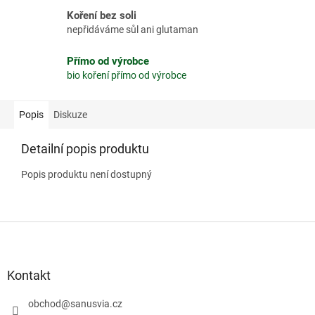
Koření bez soli
nepřidáváme sůl ani glutaman
Přímo od výrobce
bio koření přímo od výrobce
Popis
Diskuze
Detailní popis produktu
Popis produktu není dostupný
Z
á
p
a
Kontakt
t
í
obchod
@
sanusvia.cz