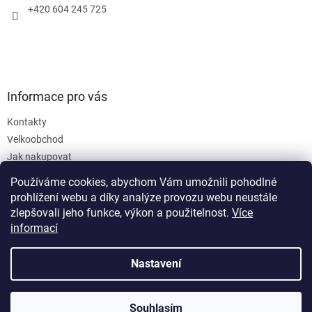
+420 604 245 725
Informace pro vás
Kontakty
Velkoobchod
Jak nakupovat
Obchodní podmínky
Používáme cookies, abychom Vám umožnili pohodlné
Podmínky ochrany osobních údajů
prohlížení webu a díky analýze provozu webu neustále
zlepšovali jeho funkce, výkon a použitelnost.
Více
informací
Nastavení
Vytvořil Shoptet
Souhlasím
Copyright 2026
SanusVia
. Všechna práva vyhrazena.