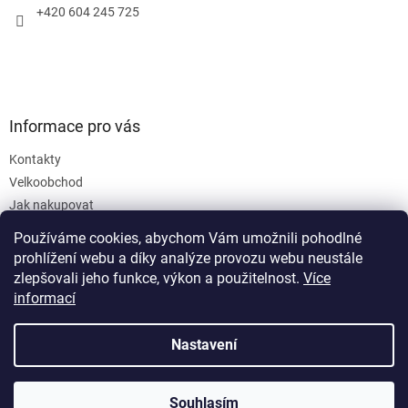
+420 604 245 725
Informace pro vás
Kontakty
Velkoobchod
Jak nakupovat
Obchodní podmínky
Používáme cookies, abychom Vám umožnili pohodlné
Podmínky ochrany osobních údajů
prohlížení webu a díky analýze provozu webu neustále
zlepšovali jeho funkce, výkon a použitelnost.
Více
informací
Nastavení
Vytvořil Shoptet
Souhlasím
Copyright 2026
SanusVia
. Všechna práva vyhrazena.