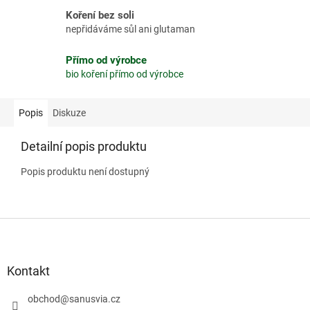
Koření bez soli
nepřidáváme sůl ani glutaman
Přímo od výrobce
bio koření přímo od výrobce
Popis
Diskuze
Detailní popis produktu
Popis produktu není dostupný
Z
á
p
a
Kontakt
t
í
obchod
@
sanusvia.cz