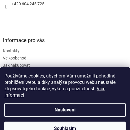
+420 604 245 725
Informace pro vás
Kontakty
Velkoobchod
Jak nakupovat
Obchodní podmínky
Používáme cookies, abychom Vám umožnili pohodlné
Podmínky ochrany osobních údajů
prohlížení webu a díky analýze provozu webu neustále
zlepšovali jeho funkce, výkon a použitelnost.
Více
informací
Nastavení
Vytvořil Shoptet
Souhlasím
Copyright 2026
SanusVia
. Všechna práva vyhrazena.