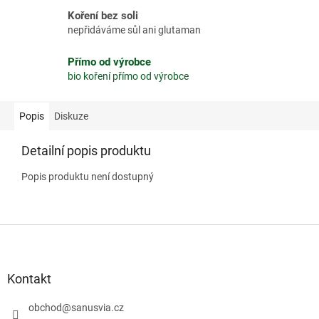
Koření bez soli
nepřidáváme sůl ani glutaman
Přímo od výrobce
bio koření přímo od výrobce
Popis
Diskuze
Detailní popis produktu
Popis produktu není dostupný
Z
á
p
a
Kontakt
t
í
obchod
@
sanusvia.cz