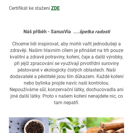
Certifikát ke stažení
ZDE
Náš příběh - SanusVia
....špetka radosti
Chceme lidi inspirovat, aby mohli vařit jednodušeji a
zdravěji. Našim hlavním cílem je přinášet na trh pouze
kvalitní a zdravé potraviny, koření, čaje a další výrobky,
při jejíž zpracování se využívají prvotřídní suroviny
pěstované v ekologicky čistých oblastech. Naši
dodavatelé a pěstitelé jsou tím důkazem. Každé koření
nebo bylinka projde navíc naší kontrolou.
Nepoužíváme sůl, konzervační látky, dochucovadla ani
jiné další látky. Proto v našem koření nenajdete nic, co
tam nepatří.