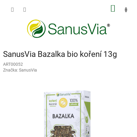
Přejít
NÁKUP
na
obsah
KOŠÍK
SanusVia Bazalka bio koření 13g
ART00052
Značka:
SanusVia