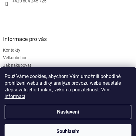
+420 604 245 725
Informace pro vás
Kontakty
Velkoobchod
Jak nakupovat
Obchodní podmínky
Používáme cookies, abychom Vám umožnili pohodlné
Podmínky ochrany osobních údajů
prohlížení webu a díky analýze provozu webu neustále
zlepšovali jeho funkce, výkon a použitelnost.
Více
informací
Nastavení
Vytvořil Shoptet
Souhlasím
Copyright 2026
SanusVia
. Všechna práva vyhrazena.
Objednejte teď a zásilku doručíme do 48 hodin.