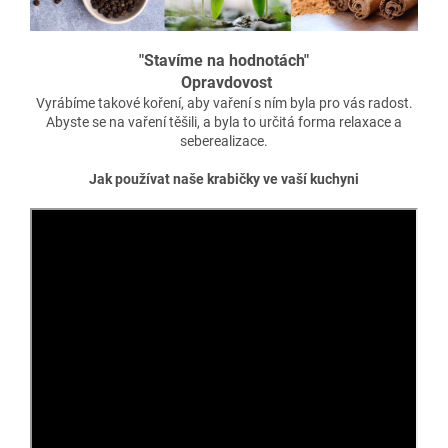
"Stavíme na hodnotách"
Opravdovost
Vyrábíme takové koření, aby vaření s ním byla pro vás radost.
Abyste se na vaření těšili, a byla to určitá forma relaxace a
seberealizace.
Jak používat naše krabičky ve vaší kuchyni