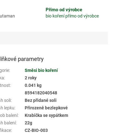
Přímo od výrobce
glutaman
bio koření přímo od výrobce
lňkové parametry
gorie
:
Směsi bio koření
ka
:
2 roky
tnost
:
0.041 kg
8594182040548
h soli
:
Bez přidané soli
h lepku
:
Přirozeně bezlepkové
ob balení
:
Krabička se sypátkem
h balení
:
22g
fikace
:
CZ-BIO-003