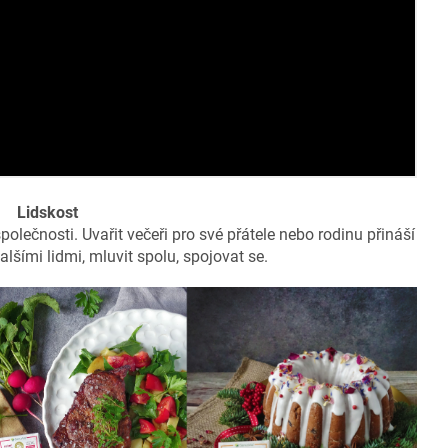
Lidskost
společnosti. Uvařit večeři pro své přátele nebo rodinu přináší
alšími lidmi, mluvit spolu, spojovat se.