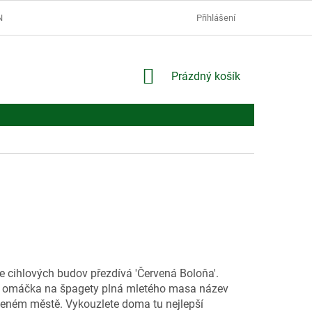
Í PODMÍNKY
PODMÍNKY OCHRANY OSOBNÍCH ÚDAJŮ
Přihlášení
NÁKUPNÍ
Prázdný košík
KOŠÍK
ze cihlových budov přezdívá 'Červená Boloňa'.
á omáčka na špagety plná mletého masa název
veném městě. Vykouzlete doma tu nejlepší