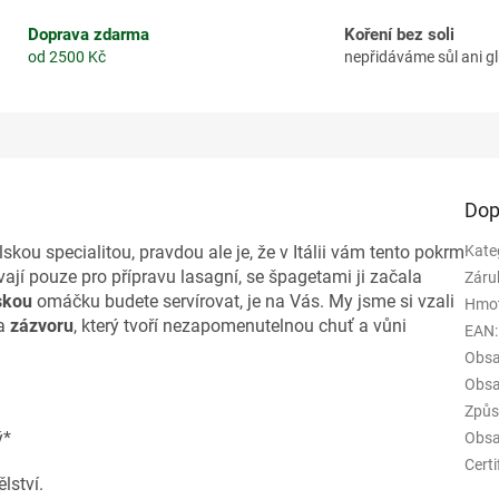
Doprava zdarma
Koření bez soli
od 2500 Kč
nepřidáváme sůl ani 
Dop
kou specialitou, pravdou ale je, že v Itálii vám tento pokrm
Kate
jí pouze pro přípravu lasagní, se špagetami ji začala
Záru
skou
omáčku budete servírovat, je na Vás. My jsme si vzali
Hmo
a
zázvoru
, který tvoří nezapomenutelnou chuť a vůni
EAN
:
Obsa
Obsa
Způs
ý*
Obsa
Certi
lství.