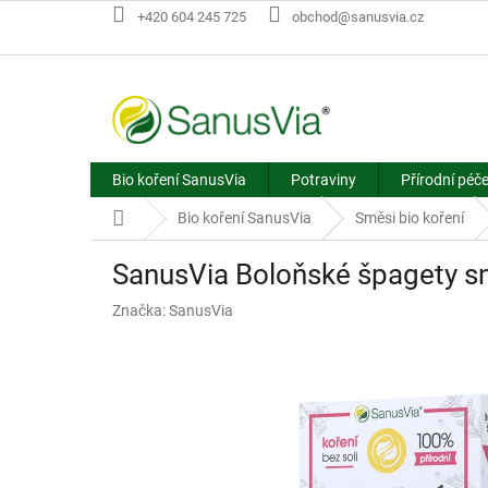
Přejít
+420 604 245 725
obchod@sanusvia.cz
na
obsah
Bio koření SanusVia
Potraviny
Přírodní péč
Domů
Bio koření SanusVia
Směsi bio koření
SanusVia Boloňské špagety s
Značka:
SanusVia