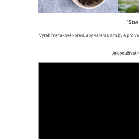
"Stav
Vyrábíme takové koření, aby vaření s ním byla pro vás
Jak používat 