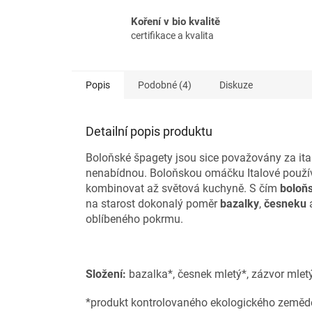
Koření v bio kvalitě
certifikace a kvalita
Popis
Podobné (4)
Diskuze
Detailní popis produktu
Boloňské špagety jsou sice považovány za itals
nenabídnou. Boloňskou omáčku Italové používa
kombinovat až světová kuchyně. S čím
boloň
na starost dokonalý poměr
bazalky
,
česneku
oblíbeného pokrmu.
Složení:
bazalka*, česnek mletý*, zázvor mlet
*produkt kontrolovaného ekologického zemědě