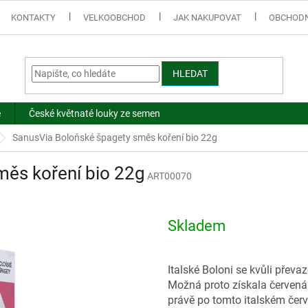
KONTAKTY
VELKOOBCHOD
JAK NAKUPOVAT
OBCHODN
HLEDAT
e
České květnaté louky ze semen
SanusVia Boloňské špagety směs koření bio 22g
měs koření bio 22g
ART00070
Skladem
Italské Boloni se kvůli převa
Možná proto získala červen
právě po tomto italském čer