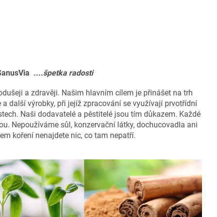
 SanusVia
....špetka radosti
odušeji a zdravěji. Našim hlavním cílem je přinášet na trh
 a další výrobky, při jejíž zpracování se využívají prvotřídní
stech. Naši dodavatelé a pěstitelé jsou tím důkazem. Každé
lou. Nepoužíváme sůl, konzervační látky, dochucovadla ani
ašem koření nenajdete nic, co tam nepatří.