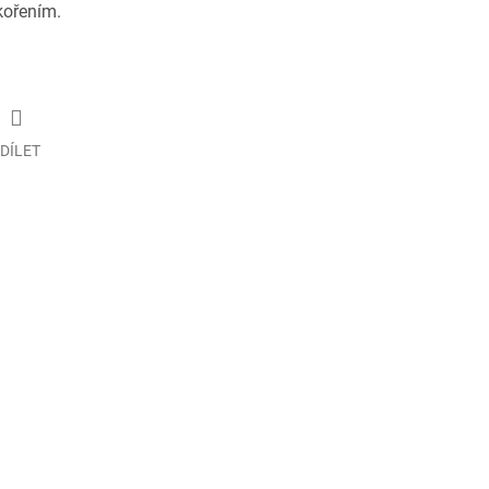
kořením.
DÍLET