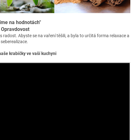
íme na hodnotách"
Opravdovost
 radost. Abyste se na vaření těšili, a byla to určitá forma relaxace a
seberealizace.
naše krabičky ve vaší kuchyni