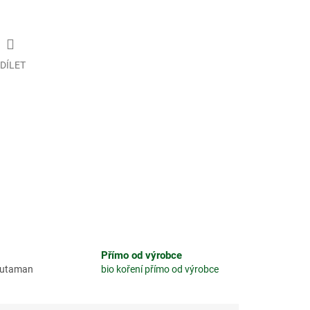
DÍLET
Přímo od výrobce
glutaman
bio koření přímo od výrobce