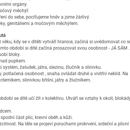
avními orgány.
močový měchýř.
ní do sebe, pociťujeme hněv a jsme žárlivý.
 boky, genitáliemi a močovým měchýřem.
utá
věku, kdy se v dítěti vytváří hranice,
začíná si uvědomovat co s
tomto
období si dítě začíná prosazovat svou osobnost - JÁ SÁM .
sobí bloky.
y nad pupkem.
cí systém, žaludek, játra, slezinu, žlučník a
slinivku.
, potlačená osobnost , snaha ovládat druhé a vnitřní
neklid.
Na
terníkem, slinivkou břišní, játry a
žlučníkem.
období se dítě učí žít v kolektivu. Utváří
se vztahy k okolí, blokád
rdcem.
 spodní část plic, krevní oběh a kůži.
zcitnost.
Na těle se projeví poruchami prokrvení, srdeční a plicní