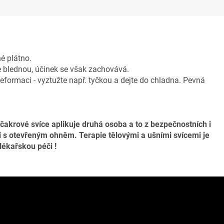
é plátno.
se blednou, účinek se však zachovává.
deformaci - vyztužte např. tyčkou a dejte do chladna.
Pevná
 čakrové svíce aplikuje druhá osoba a to z bezpečnostních i
i s otevřeným ohněm. Terapie tělovými a ušními svícemi je
lékařskou péči !