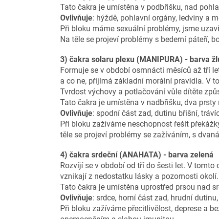
Tato čakra je umístěna v podbřišku, nad pohl
Ovlivňuje
: hýždě, pohlavní orgány, ledviny a 
Při bloku máme sexuální problémy, jsme uzavře
Na těle se projeví problémy s bederní páteří,
3) čakra solaru plexu (MANIPURA) - barva žl
Formuje se v období osmnácti měsíců až tří let 
a co ne, přijímá základní morální pravidla. V 
Tvrdost výchovy a
potlačování vůle dítěte způ
Tato čakra je umístěna v nadbřišku, dva prst
Ovlivňuje
: spodní část zad, dutinu břišní, tráví
Při bloku zažíváme neschopnost řešit překážky
těle se projeví problémy se zažíváním, s dvanác
4) čakra srdeční (ANAHATA) - barva zelená
Rozvíjí se v období od tří do šesti let. V tomto 
vznikají z nedostatku lásky a pozornosti okolí.
Tato čakra je umístěna uprostřed prsou nad s
Ovlivňuje
: srdce, horní část zad, hrudní dutinu,
Při bloku zažíváme přecitlivělost, deprese a be