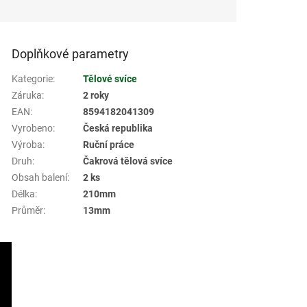
Doplňkové parametry
Kategorie
:
Tělové svíce
Záruka
:
2 roky
EAN
:
8594182041309
Vyrobeno
:
Česká republika
Výroba
:
Ruční práce
Druh
:
Čakrová tělová svíce
Obsah balení
:
2 ks
Délka
:
210mm
Průměr
:
13mm