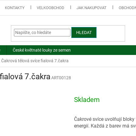
KONTAKTY
VELKOOBCHOD
JAK NAKUPOVAT
OBCHODN
HLEDAT
e
České květnaté louky ze semen
Čakrová tělová svíce fialová 7.čakra
fialová 7.čakra
ART00128
Skladem
Čakrové svíce uvolňují blok
energií. Každá z barev má sv