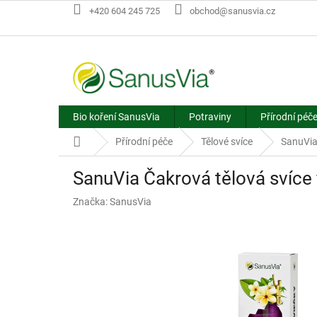
Přejít
+420 604 245 725
obchod@sanusvia.cz
na
obsah
Bio koření SanusVia
Potraviny
Přírodní péč
Domů
Přírodní péče
Tělové svíce
SanuVia 
SanuVia Čakrová tělová svíce 
Značka:
SanusVia