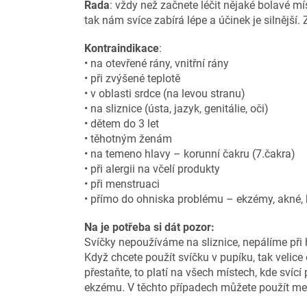
Rada
: vždy než začnete léčit nějaké bolavé m
tak nám svíce zabírá lépe a účinek je silnější. 
Kontraindikace
:
• na otevřené rány, vnitřní rány
• při zvýšené teplotě
• v oblasti srdce (na levou stranu)
• na sliznice (ústa, jazyk, genitálie, oči)
• dětem do 3 let
• těhotným ženám
• na temeno hlavy – korunní čakru (7.čakra)
• při alergii na včelí produkty
• při menstruaci
• přímo do ohniska problému – ekzémy, akné,
Na je potřeba si dát pozor:
Svíčky nepoužíváme na sliznice, nepálíme při h
Když chcete použít svíčku v pupíku, tak velice 
přestaňte, to platí na všech místech, kde svící 
ekzému. V těchto případech můžete použít mer