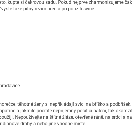
ísto, kupte si čakrovou sadu. Pokud nejprve zharmonizujeme čak
Zvyšte také pitný režim před a po použití svíce.
 bradavice
orečce, těhotné ženy si nepřikládají svíci na bříško a podbřišek.
opatrně a jakmile pocítíte nepříjemný pocit či pálení, tak okamži
použiji. Nepoužívejte na štítné žláze, otevřené ráně, na srdci a na
idiánové dráhy a nebo jiné vhodné místě.