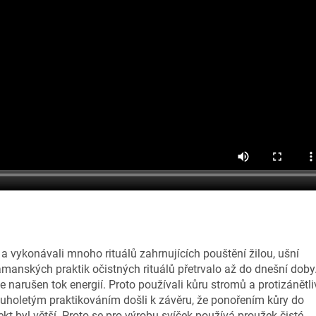
 a vykonávali mnoho rituálů zahrnujících pouštění žilou, ušní
amanských praktik očistných rituálů přetrvalo až do dnešní doby
je narušen tok energií. Proto používali kůru stromů a protizánětli
louholetým praktikováním došli k závěru, že ponořením kůry do
fekt byl větší. Proto se pro výrobu svíček používá proužek čisté