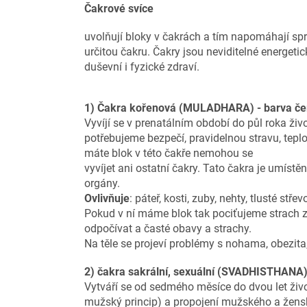
Čakrové svíce
uvolňují bloky v čakrách a tím napomáhají sp
určitou čakru. Čakry jsou neviditelné energeti
duševní i fyzické zdraví.
1) Čakra kořenová (MULADHARA) - barva če
Vyvíjí se v prenatálním období do půl roka živ
potřebujeme bezpečí, pravidelnou stravu, tepl
máte blok v této čakře nemohou se
vyvíjet ani ostatní čakry.
Tato čakra je umístě
orgány.
Ovlivňuje
: páteř, kosti, zuby, nehty, tlusté stře
Pokud v ní máme blok tak pociťujeme strach ze
odpočívat a časté obavy a strachy.
Na těle se projeví problémy s nohama, obezita,
2) čakra sakrální, sexuální (SVADHISTHANA)
Vytváří se od sedmého měsíce do dvou let život
mužský princip) a propojení mužského a žens