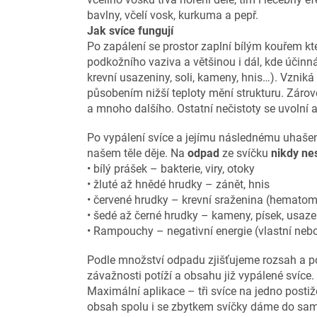
bavlny, včelí vosk, kurkuma a pepř.
Jak svíce fungují
Po zapálení se prostor zaplní bílým kouřem k
podkožního vaziva a většinou i dál, kde účinn
krevní usazeniny, soli, kameny, hnis…). Vzniká
působením nižší teploty mění strukturu. Zárove
a mnoho dalšího. Ostatní nečistoty se uvolní a 
Po vypálení svíce a jejímu následnému uhašení,
našem těle děje. Na
odpad
ze svíčku
nikdy ne
• bílý prášek – bakterie, viry, otoky
• žluté až hnědé hrudky – zánět, hnis
• červené hrudky – krevní sraženina (hematom
• šedé až černé hrudky – kameny, písek, usaz
• Rampouchy – negativní energie (vlastní nebo
Podle množství odpadu zjišťujeme rozsah a po
závažnosti potíží a obsahu již vypálené svíce. 
Maximální aplikace – tři svíce na jedno posti
obsah spolu i se zbytkem svíčky dáme do sam