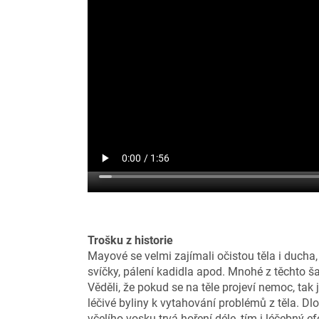
Trošku z historie
Mayové se velmi zajímali očistou těla i ducha,
svíčky, pálení kadidla apod. Mnohé z těchto š
Věděli, že pokud se na těle projeví nemoc, tak 
léčivé byliny k vytahování problémů z těla. D
včelího vosku trvá hoření déle, tím i léčebný e