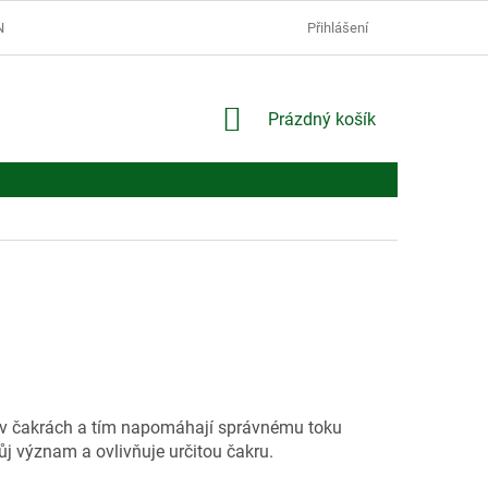
Í PODMÍNKY
PODMÍNKY OCHRANY OSOBNÍCH ÚDAJŮ
Přihlášení
NÁKUPNÍ
Prázdný košík
KOŠÍK
y v čakrách a tím napomáhají správnému toku
ůj význam a ovlivňuje určitou čakru.