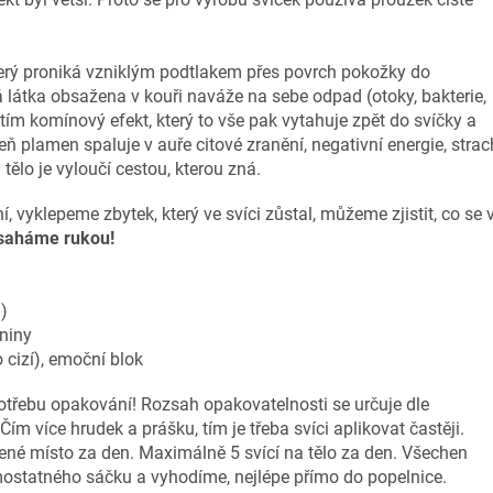
terý proniká vzniklým podtlakem přes povrch pokožky do
á látka obsažena v kouři naváže na sebe odpad (otoky, bakterie,
 tím komínový efekt, který to vše pak vytahuje zpět do svíčky a
ň plamen spaluje v auře citové zranění, negativní energie, strac
tělo je vyloučí cestou, kterou zná.
 vyklepeme zbytek, který ve svíci zůstal, můžeme zjistit, co se 
saháme rukou!
)
eniny
 cizí), emoční blok
třebu opakování! Rozsah opakovatelnosti se určuje dle
Čím více hrudek a prášku, tím je třeba svíci aplikovat častěji.
žené místo za den. Maximálně 5 svící na tělo za den. Všechen
ostatného sáčku a vyhodíme, nejlépe přímo do popelnice.