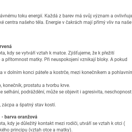
rávnému toku energií. Každá z barev má svůj
význam a ovlivňuj
cké centra našeho těla.
Energie v čakrách mají přímý vliv na naše
rvená
ota, kdy se vytváří vztah k matce.
Zjišťujeme, že k přežití
o a přítomnost
matky. Při neuspokojení vznikají bloky. A pokud
na v dolním konci páteře a kostrče, mezi konečníkem a pohlavní
vo, konečník, prostatu a tvorbu krve.
 selhání, podráždění, může se objevit i agresivita,
neschopnost
 zácpa a špatný stav kostí.
 - barva oranžová
a, kdy je důležitý kontakt mezi rodiči,
utváří se vztah k otci (
kého principu
(vztah otce a matky).