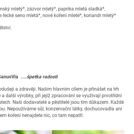
ímský mletý*, zázvor mletý*, paprika mletá sladká*,
 řecké seno mletá*, nové koření mleté*, koriandr mletý*
lství.
 SanusVia
....špetka radosti
odušeji a zdravěji. Našim hlavním cílem je přinášet na trh
 a další výrobky, při jejíž zpracování se využívají prvotřídní
stech. Naši dodavatelé a pěstitelé jsou tím důkazem. Každé
lou. Nepoužíváme sůl, konzervační látky, dochucovadla ani
ašem koření nenajdete nic, co tam nepatří.