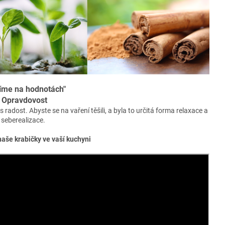
íme na hodnotách"
Opravdovost
 radost. Abyste se na vaření těšili, a byla to určitá forma relaxace a
seberealizace.
naše krabičky ve vaší kuchyni