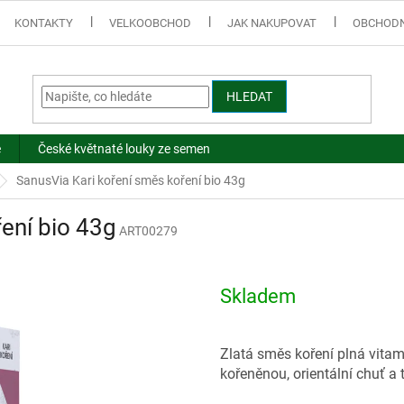
KONTAKTY
VELKOOBCHOD
JAK NAKUPOVAT
OBCHODN
HLEDAT
e
České květnaté louky ze semen
SanusVia Kari koření směs koření bio 43g
ení bio 43g
ART00279
Skladem
Zlatá směs koření plná vitam
kořeněnou, orientální chuť a