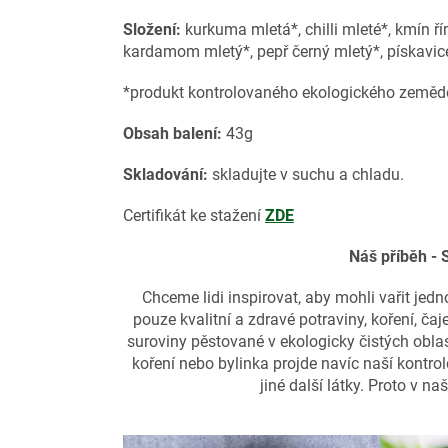
Složení:
kurkuma mletá*, chilli mleté*, kmín ř
kardamom mletý*, pepř černý mletý*, pískavice
*produkt kontrolovaného ekologického zemědě
Obsah balení:
43g
Skladování:
skladujte v suchu a chladu.
Certifikát ke stažení
ZDE
Náš příběh -
Chceme lidi inspirovat, aby mohli vařit jedn
pouze kvalitní a zdravé potraviny, koření, čaje
suroviny pěstované v ekologicky čistých obla
koření nebo bylinka projde navíc naší kontro
jiné další látky. Proto v n