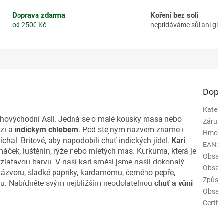
Doprava zdarma
Koření bez soli
od 2500 Kč
nepřidáváme sůl ani 
Dop
Kate
lé jihovýchodní Asii. Jedná se o malé kousky masa nebo
Záru
ýží a
indickým chlebem
. Pod stejným názvem známe i
Hmo
chali Britové, aby napodobili chuť indických jídel.
Kari
EAN
:
ček, luštěnin, rýže nebo mletých mas. Kurkuma, která je
Obsa
 zlatavou barvu.
V naší kari směsi jsme našli dokonalý
Obsa
zázvoru, sladké papriky, kardamomu, černého pepře,
Způs
dru. Nabídněte svým nejbližším neodolatelnou
chuť a vůni
Obsa
Certi