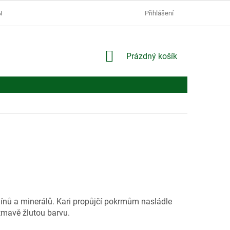
Í PODMÍNKY
PODMÍNKY OCHRANY OSOBNÍCH ÚDAJŮ
Přihlášení
NÁKUPNÍ
Prázdný košík
KOŠÍK
ínů a minerálů. Kari propůjčí pokrmům nasládle
 tmavě žlutou barvu.