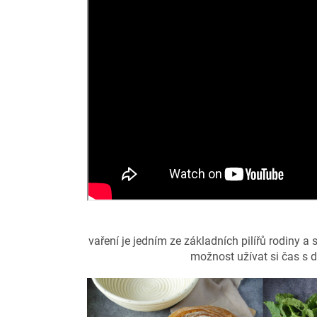
vaření je jedním ze základních pilířů rodiny a 
možnost užívat si čas s d