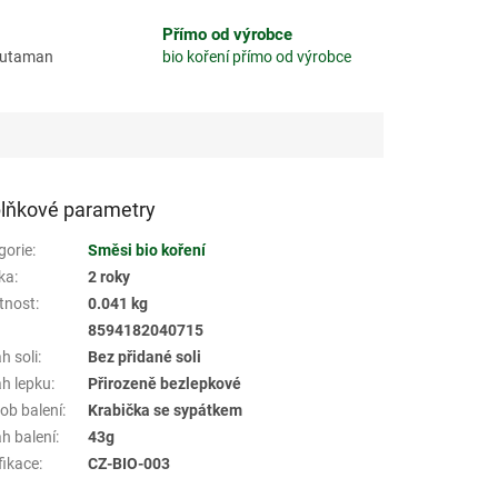
Přímo od výrobce
glutaman
bio koření přímo od výrobce
lňkové parametry
gorie
:
Směsi bio koření
ka
:
2 roky
tnost
:
0.041 kg
8594182040715
h soli
:
Bez přidané soli
h lepku
:
Přirozeně bezlepkové
ob balení
:
Krabička se sypátkem
h balení
:
43g
fikace
:
CZ-BIO-003