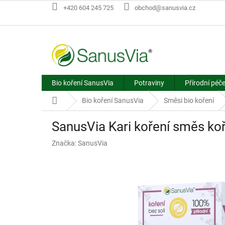
Přejít
+420 604 245 725
obchod@sanusvia.cz
na
obsah
Bio koření SanusVia
Potraviny
Přírodní péč
Domů
Bio koření SanusVia
Směsi bio koření
SanusVia Kari koření směs koř
Značka:
SanusVia