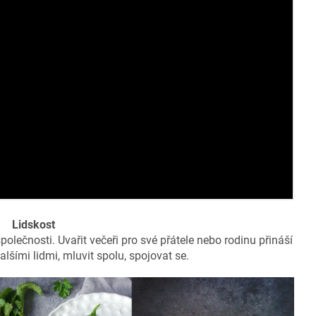
Lidskost
společnosti. Uvařit večeři pro své přátele nebo rodinu přináší
alšími lidmi, mluvit spolu, spojovat se.