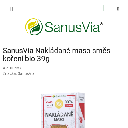
Přejít
NÁKUP
na
obsah
KOŠÍK
SanusVia Nakládané maso směs
koření bio 39g
ART00487
Značka:
SanusVia