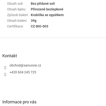
Obsah soli
:
Bez přidané soli
Obsah lepku
:
Přirozeně bezlepkové
Způsob balení
:
Krabička se sypátkem
Obsah balení
:
39g
Certifikace
:
CZ-BIO-003
Z
á
p
a
Kontakt
t
í
obchod
@
sanusvia.cz
+420 604 245 725
Informace pro vás