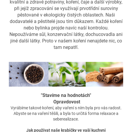
kvalitní a zdravé potraviny, koření, čaje a další výrobky,
při jejíž zpracování se využívají prvotřídní suroviny
pěstované v ekologicky čistých oblastech. Naši
dodavatelé a pěstitelé jsou tím důkazem. Každé koření
nebo bylinka projde navíc naší kontrolou.
Nepoužíváme sůl, konzervační látky, dochucovadla ani
jiné další látky. Proto v našem koření nenajdete nic, co
tam nepatří.
"Stavíme na hodnotách"
Opravdovost
Vyrábíme takové koření, aby vaření s ním byla pro vás radost.
Abyste se na vaření těšili, a byla to určitá forma relaxace a
seberealizace.
Jak používat naše krabičky ve vaší kuchyni