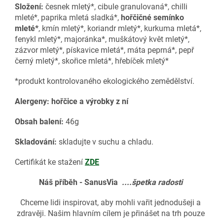
Složení:
česnek mletý*, cibule granulovaná*, chilli
mleté*, paprika mletá sladká*,
hořčičné semínko
mleté*
, kmín mletý*, koriandr mletý*, kurkuma mletá*,
fenykl mletý*, majoránka*, muškátový květ mletý*,
zázvor mletý*, pískavice mletá*, máta peprná*, pepř
černý mletý*, skořice mletá*, hřebíček mletý*
*produkt kontrolovaného ekologického zemědělství.
Alergeny: hořčice a výrobky z ní
Obsah balení:
46g
Skladování:
skladujte v suchu a chladu.
Certifikát ke stažení
ZDE
Náš příběh - SanusVia
....špetka radosti
Chceme lidi inspirovat, aby mohli vařit jednodušeji a
zdravěji. Našim hlavním cílem je přinášet na trh pouze