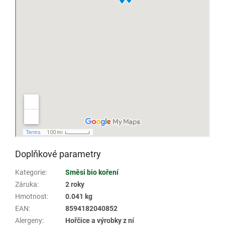
Doplňkové parametry
Kategorie
:
Směsi bio koření
Záruka
:
2 roky
Hmotnost
:
0.041 kg
EAN
:
8594182040852
Alergeny
:
Hořčice a výrobky z ní