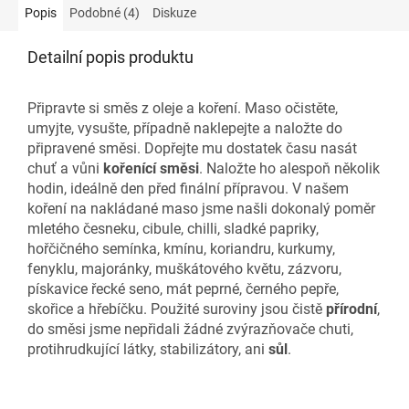
Popis
Podobné (4)
Diskuze
Detailní popis produktu
Připravte si směs z oleje a koření. Maso očistěte,
umyjte, vysušte, případně naklepejte a naložte do
připravené směsi. Dopřejte mu dostatek času nasát
chuť a vůni
kořenící směsi
. Naložte ho alespoň několik
hodin, ideálně den před finální přípravou. V našem
koření na nakládané maso jsme našli dokonalý poměr
mletého česneku, cibule, chilli, sladké papriky,
hořčičného semínka, kmínu, koriandru, kurkumy,
fenyklu, majoránky, muškátového květu, zázvoru,
pískavice řecké seno, mát peprné, černého pepře,
skořice a hřebíčku. Použité suroviny jsou čistě
přírodní
,
do směsi jsme nepřidali žádné zvýrazňovače chuti,
protihrudkující látky, stabilizátory, ani
sůl
.