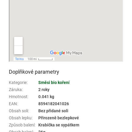
Doplňkové parametry
Kategorie
:
Směsi bio koření
Záruka
:
2 roky
Hmotnost
:
0.041 kg
EAN
:
8594182041026
Obsah soli
:
Bez přidané soli
Obsah lepku
:
Přirozeně bezlepkové
Způsob balení
:
Krabička se sypátkem
Obsah balení
:
26g