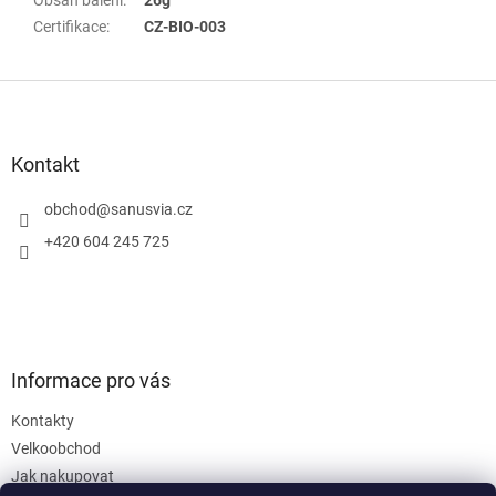
Certifikace
:
CZ-BIO-003
Z
á
p
a
Kontakt
t
í
obchod
@
sanusvia.cz
+420 604 245 725
Informace pro vás
Kontakty
Velkoobchod
Jak nakupovat