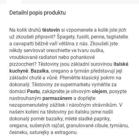
Detailní popis produktu
Na kolik druhů
těstovin
si vzpomenete a kolik jste jich
už zkoušeli připravit? Špagety, fusilli, penne, tagliatelle
a cavapatti běžně vaří většina z nás. Zkoušeli jste
někdy servírovat orecchiette ve tvaru ouška,
vroubkované radiatori nebo pohankové
pizzoccheri? Těstoviny jsou základní surovinou
italské
kuchyně
.
Bazalka
, oregano a tymián představují její
základní chutě a vůně. Přeměňte klasický pokrm na
dokonalý. Těstoviny ze supermarketu vyměňte za
domácí
Pastu
, zakápněte je olivovým
olejem
, posypte
nastrouhaným
parmazánem
a dopřejte
nezapomenutelný zážitek i náročným strávníkům. V
našem koření na těstoviny po italsku jsme našli
dokonalý poměr bazalky, mleté sladké papriky,
oregana, sušených rajčat, granulované cibule, tymiánu,
česneku, saturejky a estragonu.