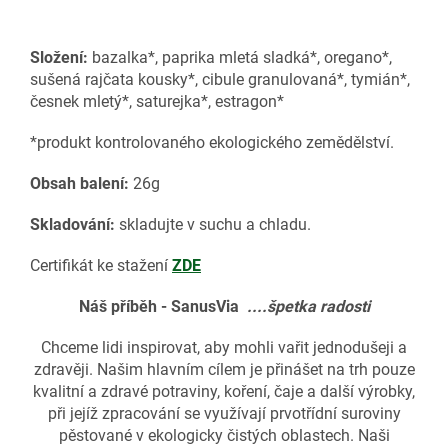
Složení:
bazalka*, paprika mletá sladká*, oregano*,
sušená rajčata kousky*, cibule granulovaná*, tymián*,
česnek mletý*, saturejka*, estragon*
*produkt kontrolovaného ekologického zemědělství.
Obsah balení:
26g
Skladování:
skladujte v suchu a chladu.
Certifikát ke stažení
ZDE
Náš příběh - SanusVia
....špetka radosti
Chceme lidi inspirovat, aby mohli vařit jednodušeji a
zdravěji. Našim hlavním cílem je přinášet na trh pouze
kvalitní a zdravé potraviny, koření, čaje a další výrobky,
při jejíž zpracování se využívají prvotřídní suroviny
pěstované v ekologicky čistých oblastech. Naši