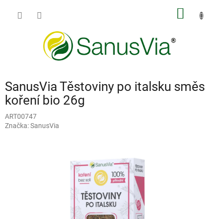
Přejít
NÁKUP
na
obsah
KOŠÍK
SanusVia Těstoviny po italsku směs
koření bio 26g
ART00747
Značka:
SanusVia