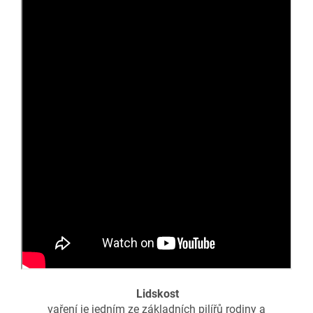
Lidskost
vaření je jedním ze základních pilířů rodiny a